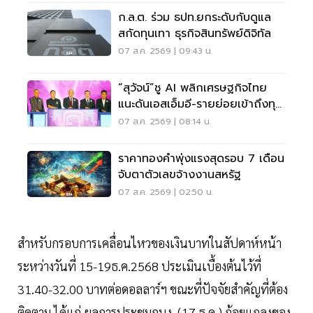
ก.ล.ต. ร่วม ธปท.ยกระดับกับดูแล
สกัดทุนเทา ธุรกิจสินทรัพย์ดิจิทัล
07 ส.ค. 2569 | 09:43 น.
“สุวัจน์”ชู AI พลิกเศรษฐกิจไทย
แนะดันเอสเอ็มอี-รายย่อยเข้าถึงทุน
ฝ่าวิกฤต
07 ส.ค. 2569 | 08:14 น.
ราคาทองคำพุ่งแรงสุดรอบ 7 เดือน
จับตาตัวเลขจ้างงานสหรัฐ
07 ส.ค. 2569 | 02:50 น.
สำหรับกรอบการเคลื่อนไหวของเงินบาทในสัปดาห์หน้า
ระหว่างวันที่ 15-19ธ.ค.2568 ประเมินเบื้องต้นไว้ที่
31.40-32.00 บาทต่อดอลลาร์ฯ ขณะที่ปัจจัยสำคัญที่ต้อง
ติดตาม ได้แก่ ผลการประชุมกนง. (17 ธ.ค.) ถ้อยแถลงของ