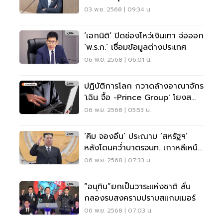
นี้
03 พ.ย. 2568 | 09:34 น.
‘เอกนิติ’ ปิดช่องโหว่เงินเทา จ่อออก
‘พ.ร.ก.’ เชื่อมข้อมูลต่างประเทศ
06 พ.ย. 2568 | 06:01 น.
ปฏิบัติการโลก กวาดล้างอาณาจักร
'เฉิน จื้อ -Prince Group' โยงส
แกมเมอร์กัมพูชา
06 พ.ย. 2568 | 05:53 น.
‘คิม จองอึน’ ประณาม ‘สหรัฐฯ’
หลังโดนคว่ำบาตรจนท. เกาหลีเหนือ
เอี่ยวฟอกเงินอาชญากรรมไซเบอร์
06 พ.ย. 2568 | 07:33 น.
“อนุทิน”ยกเป็นวาระแห่งชาติ ลั่น
กลองรบสงครามปราบสแกมเมอร์
06 พ.ย. 2568 | 07:03 น.