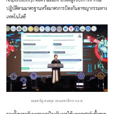
ปฏิบัติตามมาตรฐานหรือมาตรการป้องกันอาชญากรรมทาง
เทคโนโลยี
จอมขวัญ คงสกุล รองเลขาธิการ ก.ล.ต.
รวมทั้งยกระดับมาตรการป้องกันการใช้แพลตฟอร์มซื้อขาย