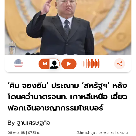
‘คิม จองอึน’ ประณาม ‘สหรัฐฯ’ หลัง
โดนคว่ำบาตรจนท. เกาหลีเหนือ เอี่ยว
ฟอกเงินอาชญากรรมไซเบอร์
By
ฐานเศรษฐกิจ
06 พ.ย. 68 | 07:33 น.
อัปเดตล่าสุด :
06 พ.ย. 68 | 07:37 น.