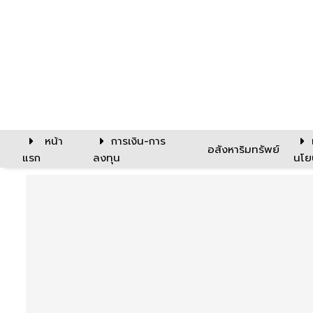
หน้า
การเงิน-การ
อสังหาริมทรัพย์
แรก
ลงทุน
นโย