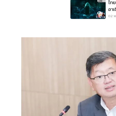
ไทย
อาเ
อาช
02 พ.