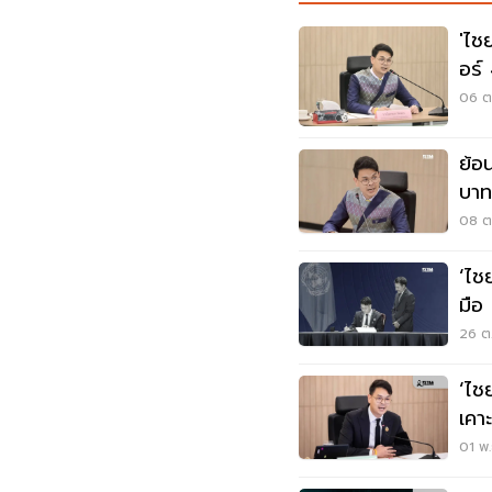
'ไช
อร์ 40 
หน้
06 ต.
ย้อ
บาท
08 ต.
‘ไช
มือ
เมอร
26 ต.
‘ไช
เคา
แบบ
01 พ.