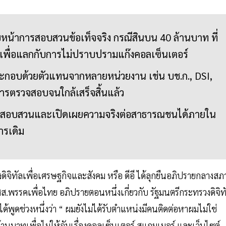
หน้าการสอบสวนข้อเท็จจริง กรณีสินบน 40 ล้านบาท ที่
อให้เพื่อแลกกับการไม่ปราบปรามแก๊งคอลเซ็นเตอร์
กอบด้วยตัวแทนจากหลายหน่วยงาน เช่น บช.ก., DSI,
การตรวจสอบจนใกล้เสร็จสิ้นแล้ว
รสอบสวนและเปิดเผยความจริงต่อสาธารณชนได้ภายใน
การเดิม
ดิจิทัลเพื่อเศรษฐกิจและสังคม หรือ ดีอี ได้ลุกยืนอภิปรายกลางสภ
สส.พรรคเพื่อไทย อภิปรายตอนหนึ่งเกี่ยวกับ รัฐมนตรีกระทรวงดิจิท
้พูดช่วงหนึ่งว่า “ ผมยังไม่ได้รับตำแหน่งมีคนติดต่อหาผมไม่ใช่
านบาทเพื่อไม่ให้จับเรื่องคอลเซ็นเตอร์ สแกมเมอร์ และเว็บไซต์