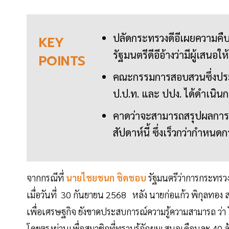
ปลัดกระทรวงดีอีเผยความคืบ
KEY
รัฐมนตรีดีอีอ้างว่ามีผู้เสน
POINTS
คณะกรรมการสอบสวนซึ่งประ
ป.ป.ท. และ ปปง. ได้ดำเนิน
คาดว่าจะสามารถสรุปผลกา
สัปดาห์นี้ ซึ่งเร็วกว่ากำหนด
จากกรณีที่
นายไชยชนก ชิดชอบ
รัฐมนตรีว่าการกระทรวง
เมื่อวันที่ 30 กันยายน 2568 หลัง นายก่อแก้ว พิกุลทอง 
เพื่อเศรษฐกิจ ยังขาดประสบการณ์ความรู้ความสามารถ ว่า ได
โดยตรงผ่านเพื่อสมาชิกที่ทราบรู้จักผมเสนอเดือนละ 40 ล้