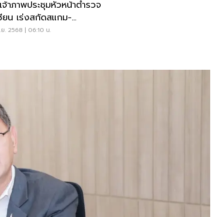
เจ้าภาพประชุมหัวหน้าตำรวจ
ซียน เร่งสกัดสแกม-
ญากรรมข้ามชาติ
ย. 2568 | 06:10 น.