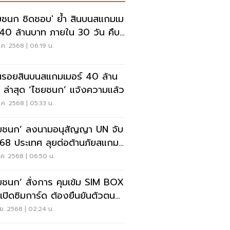
ยชนก ชิดชอบ' ย้ำ สินบนสแกมเม
ล้านบาท ภายใน 30 วัน คืบ
า
ค. 2568 | 06:19 น.
นรอยสินบนสแกมเมอร์ 40 ล้าน
 ล่าสุด ‘ไชยชนก’ แจ้งความแล้ว
ค. 2568 | 05:33 น.
ยชนก’ ลงนามอนุสัญญา UN จับ
 68 ประเทศ ลุยต่อต้านภัยสแกม
์
ค. 2568 | 06:50 น.
ยชนก‘ สั่งการ คุมเข้ม SIM BOX
ะเปิดซิมการ์ด ต้องยืนยันตัวตน
เรียลไทม์
ย. 2568 | 02:24 น.