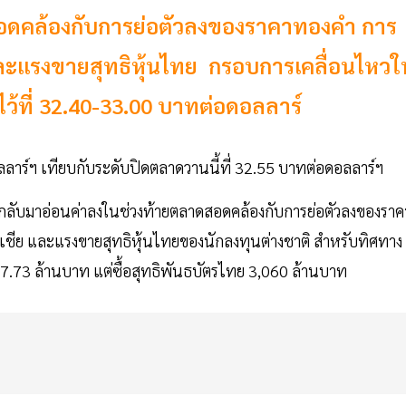
สอดคล้องกับการย่อตัวลงของราคาทองคำ การ
และแรงขายสุทธิหุ้นไทย กรอบการเคลื่อนไหวใ
ไว้ที่ 32.40-33.00 บาทต่อดอลลาร์
ลลาร์ฯ เทียบกับระดับปิดตลาดวานนี้ที่ 32.55 บาทต่อดอลลาร์ฯ
ยกลับมาอ่อนค่าลงในช่วงท้ายตลาดสอดคล้องกับการย่อตัวลงของราค
ชีย และแรงขายสุทธิหุ้นไทยของนักลงทุนต่างชาติ สำหรับทิศทาง
097.73 ล้านบาท แต่ซื้อสุทธิพันธบัตรไทย 3,060 ล้านบาท