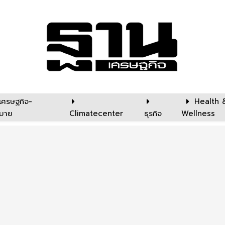
เศรษฐกิจ-
Health 
บาย
Climatecenter
ธุรกิจ
Wellness