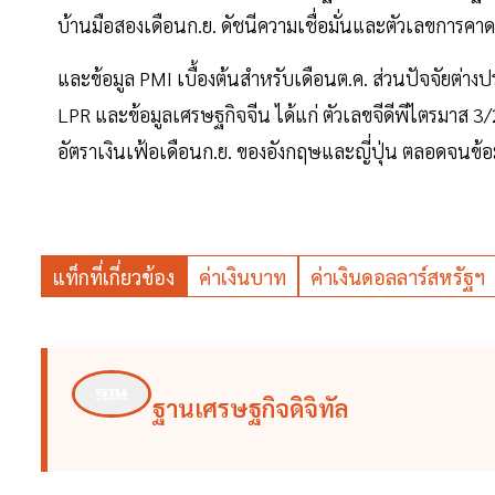
บ้านมือสองเดือนก.ย. ดัชนีความเชื่อมั่นและตัวเลขการค
และข้อมูล PMI เบื้องต้นสำหรับเดือนต.ค. ส่วนปัจจัยต่าง
LPR และข้อมูลเศรษฐกิจจีน ได้แก่ ตัวเลขจีดีพีไตรมาส
อัตราเงินเฟ้อเดือนก.ย. ของอังกฤษและญี่ปุ่น ตลอดจนข้อม
แท็กที่เกี่ยวข้อง
ค่าเงินบาท
ค่าเงินดอลลาร์สหรัฐฯ
ฐานเศรษฐกิจดิจิทัล