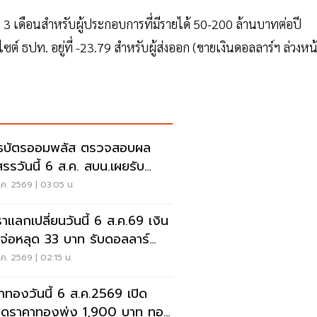
ะ 3 เดือนสำหรับผู้ประกอบการที่มีรายได้ 50-200 ล้านบาทต่อปี
ต์ ธปท. อยู่ที่ -23.79 สำหรับผู้ส่งออก (ขายเงินดอลลาร์ฯ ล่วงหน
ธบัตรออมพลัส ตรวจสอบผล
สรรวันนี้ 6 ส.ค. สบน.เผยรับ
สุด 117,000 บาท
ค. 2569 | 03:05 น.
ราแลกเปลี่ยนวันนี้ 6 ส.ค.69 เงิน
จ่อหลุด 33 บาท รับดอลลาร์
น
ค. 2569 | 02:15 น.
าทองวันนี้ 6 ส.ค.2569 เปิด
ดราคาทองพุ่ง 1,900 บาท ทอง