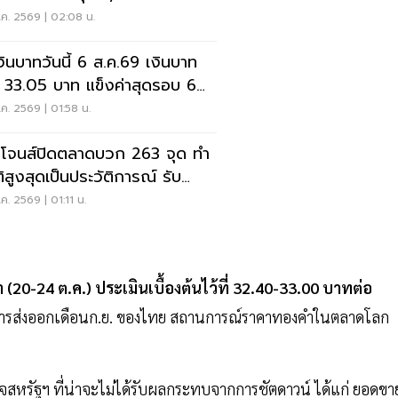
พรรณขาย 67,950 บาท
ค. 2569 | 02:08 น.
เงินบาทวันนี้ 6 ส.ค.69 เงินบาท
 33.05 บาท แข็งค่าสุดรอบ 6
ดาห์
ค. 2569 | 01:58 น.
โจนส์ปิดตลาดบวก 263 จุด ทำ
ติสูงสุดเป็นประวัติการณ์ รับ
วดีสหรัฐฯ-อิหร่าน
ค. 2569 | 01:11 น.
0-24 ต.ค.) ประเมินเบื้องต้นไว้ที่ 32.40-33.00 บาทต่อ
เลขการส่งออกเดือนก.ย. ของไทย สถานการณ์ราคาทองคำในตลาดโลก
สหรัฐฯ ที่น่าจะไม่ได้รับผลกระทบจากการชัตดาวน์ ได้แก่ ยอดขา