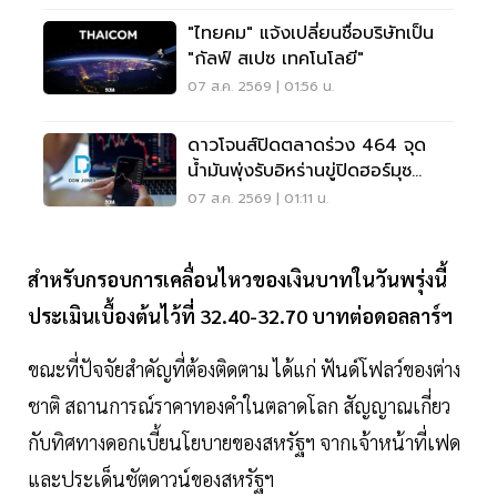
"ไทยคม" แจ้งเปลี่ยนชื่อบริษัทเป็น
"กัลฟ์ สเปซ เทคโนโลยี"
07 ส.ค. 2569 | 01:56 น.
ดาวโจนส์ปิดตลาดร่วง 464 จุด
น้ำมันพุ่งรับอิหร่านขู่ปิดฮอร์มุซ
จับตาเฟดขึ้นดอกเบี้ย
07 ส.ค. 2569 | 01:11 น.
สำหรับกรอบการเคลื่อนไหวของเงินบาทในวันพรุ่งนี้
ประเมินเบื้องต้นไว้ที่ 32.40-32.70 บาทต่อดอลลาร์ฯ
ขณะที่ปัจจัยสำคัญที่ต้องติดตาม ได้แก่ ฟันด์โฟลว์ของต่าง
ชาติ สถานการณ์ราคาทองคำในตลาดโลก สัญญาณเกี่ยว
กับทิศทางดอกเบี้ยนโยบายของสหรัฐฯ จากเจ้าหน้าที่เฟด
และประเด็นชัตดาวน์ของสหรัฐฯ