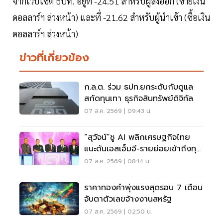
จากเว็บไซต์ ธปท. อยู่ที่ -24.51 สำหรับผู้ส่งออก (ขายเงิน
ดอลลาร์ฯ ล่วงหน้า) และที่ -21.62 สำหรับผู้นำเข้า (ซื้อเงิน
ดอลลาร์ฯ ล่วงหน้า)
ข่าวที่เกี่ยวข้อง
ก.ล.ต. ร่วม ธปท.ยกระดับกับดูแล
สกัดทุนเทา ธุรกิจสินทรัพย์ดิจิทัล
07 ส.ค. 2569 | 09:43 น.
“สุวัจน์”ชู AI พลิกเศรษฐกิจไทย
แนะดันเอสเอ็มอี-รายย่อยเข้าถึงทุน
ฝ่าวิกฤต
07 ส.ค. 2569 | 08:14 น.
ราคาทองคำพุ่งแรงสุดรอบ 7 เดือน
จับตาตัวเลขจ้างงานสหรัฐ
07 ส.ค. 2569 | 02:50 น.