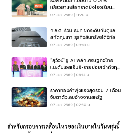
ธอส.ลดดอกเบี้ยบ้าน 0.01%
เยียวยาเหยื่อกราดยิงโรงเรียน
จ.นนทบุรี
07 ส.ค. 2569 | 11:20 น.
ก.ล.ต. ร่วม ธปท.ยกระดับกับดูแล
สกัดทุนเทา ธุรกิจสินทรัพย์ดิจิทัล
07 ส.ค. 2569 | 09:43 น.
“สุวัจน์”ชู AI พลิกเศรษฐกิจไทย
แนะดันเอสเอ็มอี-รายย่อยเข้าถึงทุน
ฝ่าวิกฤต
07 ส.ค. 2569 | 08:14 น.
ราคาทองคำพุ่งแรงสุดรอบ 7 เดือน
จับตาตัวเลขจ้างงานสหรัฐ
07 ส.ค. 2569 | 02:50 น.
สำหรับกรอบการเคลื่อนไหวของเงินบาทในวันพรุ่งนี้