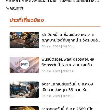
ตลาดต่างคาดหวังต่อแนวโน้มการลดดอกเบี้ยของเฟดไป
พอสมควร
ข่าวที่เกี่ยวข้อง
'นักบิดหนี้' เกลื่อนเมือง เหตุจาก
กฎหมายใจดีกับลูกหนี้ ระวังระบบล้ม
เป็นโดมิโน่
06 ส.ค. 2569 | 04:02 น.
พันธบัตรออมพลัส ตรวจสอบผล
จัดสรรวันนี้ 6 ส.ค. สบน.เผยรับ
สูงสุด 117,000 บาท
06 ส.ค. 2569 | 03:05 น.
อัตราแลกเปลี่ยนวันนี้ 6 ส.ค.69
เงินบาทจ่อหลุด 33 บาท รับ
ดอลลาร์อ่อน
06 ส.ค. 2569 | 02:15 น.
ราคาทองวันนี้ 6 ส.ค.2569 เปิด