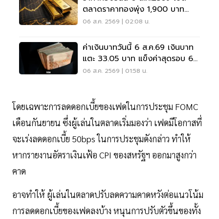
ตลาดราคาทองพุ่ง 1,900 บาท
ทองรูปพรรณขาย 67,950 บาท
06 ส.ค. 2569 | 02:08 น.
ค่าเงินบาทวันนี้ 6 ส.ค.69 เงินบาท
แตะ 33.05 บาท แข็งค่าสุดรอบ 6
สัปดาห์
06 ส.ค. 2569 | 01:58 น.
โดยเฉพาะการลดดอกเบี้ยของเฟดในการประชุม FOMC
เดือนกันยายน ซึ่งผู้เล่นในตลาดเริ่มมองว่า เฟดมีโอกาสที่
จะเร่งลดดอกเบี้ย 50bps ในการประชุมดังกล่าว ทำให้
หากรายงานอัตราเงินเฟ้อ CPI ของสหรัฐฯ ออกมาสูงกว่า
คาด
อาจทำให้ ผู้เล่นในตลาดปรับลดความคาดหวังต่อแนวโน้ม
การลดดอกเบี้ยของเฟดลงบ้าง หนุนการปรับตัวขึ้นของทั้ง