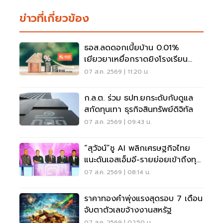
ข่าวที่เกี่ยวข้อง
ธอส.ลดดอกเบี้ยบ้าน 0.01%
เยียวยาเหยื่อกราดยิงโรงเรียน
จ.นนทบุรี
07 ส.ค. 2569 | 11:20 น.
ก.ล.ต. ร่วม ธปท.ยกระดับกับดูแล
สกัดทุนเทา ธุรกิจสินทรัพย์ดิจิทัล
07 ส.ค. 2569 | 09:43 น.
“สุวัจน์”ชู AI พลิกเศรษฐกิจไทย
แนะดันเอสเอ็มอี-รายย่อยเข้าถึงทุน
ฝ่าวิกฤต
07 ส.ค. 2569 | 08:14 น.
ราคาทองคำพุ่งแรงสุดรอบ 7 เดือน
จับตาตัวเลขจ้างงานสหรัฐ
07 ส.ค. 2569 | 02:50 น.