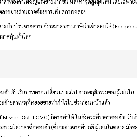
กราคาทองคำเผชิญแรงขายมากขึ้น หลังทำจุดสูงสุดใหม่ โดยเฉพาะ
นในตลาดบางส่วนอาจต้องการเพิ่มสภาพคล่อง
ลาดปั่นป่วนจากความกังวลมาตรการภาษีนำเข้าตอบโต้ (Reciproc
ลาดหุ้นทั่วโลก
าทองคำ กับเงินบาทอาจเปลี่ยนแปลงไป จากพฤติกรรมของผู้เล่นใน
จจะด้วยสาเหตุที่ทยอยขายทำกำไรไปช่วงก่อนหน้าแล้ว
of Missing Out: FOMO) ก็อาจทำให้ ในจังหวะที่ราคาทองคำปรับตั
รกรรมไล่ราคาซื้อทองคำ (ซึ่งจะต่างจากที่ปกติ ผู้เล่นในตลาด มักจ