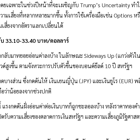
 โดยเฉพาะในช่วงปีหน้าที่จะเผชิญกับ Trump’s Uncertainty ทำใ
มเสี่ยงที่หลากหลายมากขึ้น ทั้งการใช้เครื่องมือเช่น Options หร
มเสี่ยงจากอัตราแลกเปลี่ยนได้
ะดับ 33.10-33.40 บาท/ดอลลาร์
ลิกกลับมาทยอยอ่อนค่าลงบ้าง ในลักษณะ Sideways Up (แกว่งตัวใ
์สูงขึ้น ตามจังหวะการปรับตัวขึ้นของบอนด์ยีลด์ 10 ปี สหรัฐฯ
งส่วน ซึ่งกดดันให้ เงินเยนญี่ปุ่น (JPY) และเงินยูโร (EUR) พล
ือว่าน้อยลงจากช่วงปกติ
ี้ แรงกดดันฝั่งอ่อนค่าต่อเงินบาทก็ถูกชะลอลงบ้าง หลังราคาทองคำ
ะปิดรับความเสี่ยงของตลาดการเงินสหรัฐฯ และความเสี่ยงภูมิรัฐศาสตร