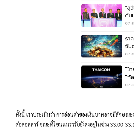
“สุ
ดันเ
วิก
07 ส.
ราค
จับ
07 ส.
"ไท
"กั
07 ส.
ทั้งนี้ เราประเมินว่า การอ่อนค่าของเงินบาทอาจมีลักษ
ต่อดอลลาร์ ขณะที่โซนแนรวรับยังคงอยู่ในช่วง 33.00-33