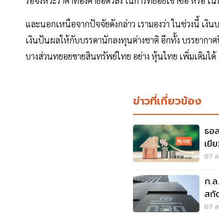
รอจังหวะราคาทองคำย่อตัวลง ในการทยอยเข้าซื้อ หรือ เน้
และนอกเหนือจากปัจจัยดังกล่าว เรามองว่า ในช่วงนี้ เงิ
เงินปันผลให้กับบรรดานักลงทุนต่างชาติ อีกทั้ง บรรยากาศป
บางส่วนทยอยขายสินทรัพย์ไทย อย่าง หุ้นไทย เพิ่มเติมได้
ข่าวที่เกี่ยวข้อง
ธอส
เยี
จ.น
07 ส.
ก.ล
สกัด
07 ส.