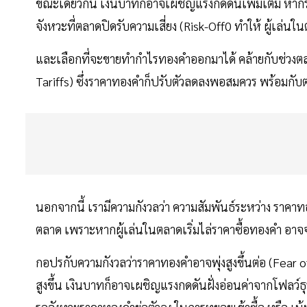
ขณะเดียวกัน เงินบาทก็อาจเผชิญแรงกดดันเพิ่มเติม หา
จังหวะที่ตลาดปิดรับความเสี่ยง (Risk-Off0 ทำให้ ผู้เล่
และเลือกที่จะขายทำกำไรทองคำออกมาได้ คล้ายกับช่วงต
Tariffs) ซึ่งราคาทองคำก็ปรับตัวลดลงพอสมควร พร้อมกับต
นอกจากนี้ เรามีความกังวลว่า ความสัมพันธ์ระหว่าง ราค
ตลาด เพราะหากผู้เล่นในตลาดเริ่มไล่ราคาซื้อทองคำ อา
กอปรกับความกังวลว่าราคาทองคำอาจพุ่งสูงขึ้นต่อ (Fear 
สูงขึ้น เงินบาทก็อาจเผชิญแรงกดดันฝั่งอ่อนค่าจากโฟลว์ธุ