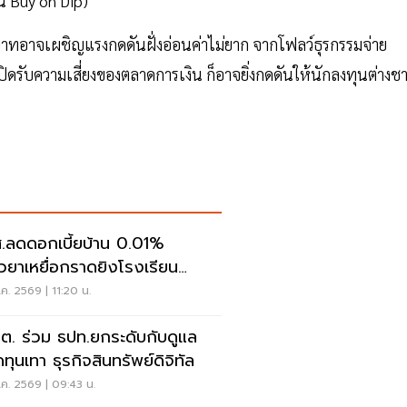
น Buy on Dip)
นบาทอาจเผชิญแรงกดดันฝั่งอ่อนค่าไม่ยาก จากโฟลว์ธุรกรรมจ่าย
ิดรับความเสี่ยงของตลาดการเงิน ก็อาจยิ่งกดดันให้นักลงทุนต่างชา
.ลดดอกเบี้ยบ้าน 0.01%
ยวยาเหยื่อกราดยิงโรงเรียน
นทบุรี
ค. 2569 | 11:20 น.
.ต. ร่วม ธปท.ยกระดับกับดูแล
ทุนเทา ธุรกิจสินทรัพย์ดิจิทัล
ค. 2569 | 09:43 น.