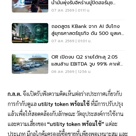
น้ำมันพุ่งรับอิหร่านขู่ปิดฮอร์มุซ
จับตาเฟดขึ้นดอกเบี้ย
07 ส.ค. 2569 | 01:11 น.
ถอดสูตร KBank จาก AI จับโกง
สู่ยุทธศาสตร์ธุรกิจ ดัน 500 ยูสเคส
ใช้จริง
07 ส.ค. 2569 | 01:01 น.
OR เปิดงบ Q2 รายได้ทะลุ 2.05
แสนล้าน EBITDA วูบ 99% คาเฟ่อ
เมซอนขายนิวไฮ 117 ล้านแก้ว
06 ส.ค. 2569 | 12:56 น.
ก.ล.ต.
จึงเปิดรับฟังความคิดเห็นต่อร่างประกาศเกี่ยวกับ
การกำกับดูแล
utility token พร้อมใช้
ที่มีการปรับปรุง
แล้วเพื่อให้สอดคล้องกับลักษณะ วัตถุประสงค์การใช้งาน
และความเสี่ยงของ
“utility token พร้อมใช้”
แต่ละ
ประเภท มีกลไกคุ้มครองผู้ซื้อขายที่เพียงพอเหมาะสม และ