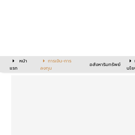
หน้า
การเงิน-การ
อสังหาริมทรัพย์
แรก
ลงทุน
นโย