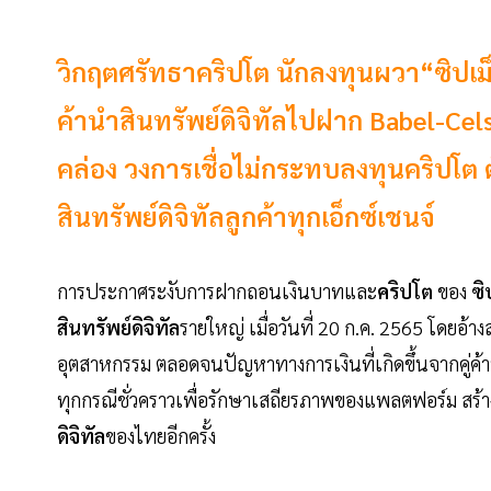
วิกฤตศรัทธาคริปโต นักลงทุนผวา“ซิปเม็
ค้านำสินทรัพย์ดิจิทัลไปฝาก Babel-Cel
คล่อง วงการเชื่อไม่กระทบลงทุนคริปโต ต
สินทรัพย์ดิจิทัลลูกค้าทุกเอ็กซ์เชนจ์
การประกาศระงับการฝากถอนเงินบาทและ
คริปโต
ของ
ซิ
สินทรัพย์ดิจิทัล
รายใหญ่ เมื่อวันที่ 20 ก.ค. 2565 โดยอ
อุตสาหกรรม ตลอดจนปัญหาทางการเงินที่เกิดขึ้นจากคู่ค้
ทุกกรณีชั่วคราวเพื่อรักษาเสถียรภาพของแพลตฟอร์ม สร้า
ดิจิทัล
ของไทยอีกครั้ง