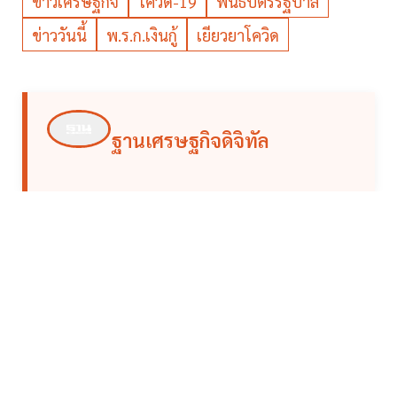
ข่าวเศรษฐกิจ
โควิด-19
พันธบัตรรัฐบาล
ข่าววันนี้
พ.ร.ก.เงินกู้
เยียวยาโควิด
ฐานเศรษฐกิจดิจิทัล