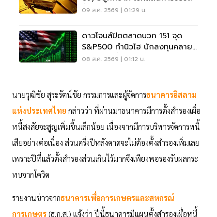
ขึ้น-ลง
09 ส.ค. 2569 | 01:29 น.
ดาวโจนส์ปิดตลาดบวก 151 จุด
S&P500 ทำนิวไฮ นักลงทุนคลาย
กังวลเฟดขึ้นดอกเบี้ย
08 ส.ค. 2569 | 01:12 น.
นายวุฒิชัย สุระรัตน์ชัย กรรมการและผู้จัดการ
ธนาคารอิสลาม
แห่งประเทศไทย
กล่าวว่า ที่ผ่านมาธนาคารมีการตั้งสำรองเผื่อ
หนี้สงสัยจะสูญเพิ่มขึ้นเล็กน้อย เนื่องจากมีการบริหารจัดการหนี้
เสียอย่างต่อเนื่อง ส่วนครึ่งปีหลังคาดจะไม่ต้องตั้งสำรองเพิ่มเลย
เพราะปีที่แล้วตั้งสำรองส่วนเกินไว้มากจึงเพียงพอรองรับผลกระ
ทบจากโควิด
รายงานข่าวจาก
ธนาคารเพื่อการเกษตรและสหกรณ์
การเกษตร
(ธ.ก.ส.) แจ้งว่า ปีนี้ธนาคารมีแผนตั้งสำรองเผื่อหนี้