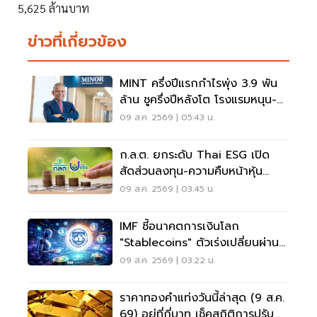
5,625 ล้านบาท
ข่าวที่เกี่ยวข้อง
MINT ครึ่งปีแรกกำไรพุ่ง 3.9 พัน
ล้าน ชูครึ่งปีหลังโต โรงแรมหนุน-
ลุยลดภาระหนี้
09 ส.ค. 2569 | 05:43 น.
ก.ล.ต. ยกระดับ Thai ESG เปิด
สัดส่วนลงทุน-ความคืบหน้าหุ้น
JUMP+
09 ส.ค. 2569 | 03:45 น.
IMF ชี้อนาคตการเงินโลก
"Stablecoins" ตัวเร่งเปลี่ยนผ่าน
ระบบชำระเงิน
09 ส.ค. 2569 | 03:22 น.
ราคาทองคำแท่งวันนี้ล่าสุด (9 ส.ค.
69) อยู่ที่กี่บาท เช็คสถิติการปรับ