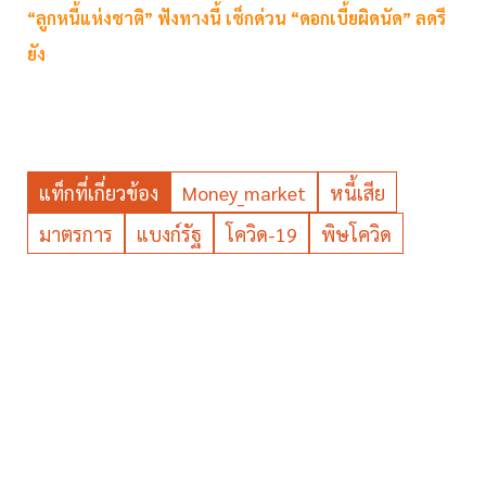
“ลูกหนี้แห่งชาติ” ฟังทางนี้ เช็กด่วน “ดอกเบี้ยผิดนัด” ลดรึ
ยัง
แท็กที่เกี่ยวข้อง
Money_market
หนี้เสีย
มาตรการ
แบงก์รัฐ
โควิด-19
พิษโควิด