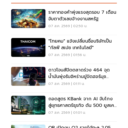
ราคาทองคำพุ่งแรงสุดรอบ 7 เดือน
จับตาตัวเลขจ้างงานสหรัฐ
07 ส.ค. 2569 | 02:50 น.
"ไทยคม" แจ้งเปลี่ยนชื่อบริษัทเป็น
"กัลฟ์ สเปซ เทคโนโลยี"
07 ส.ค. 2569 | 01:56 น.
ดาวโจนส์ปิดตลาดร่วง 464 จุด
น้ำมันพุ่งรับอิหร่านขู่ปิดฮอร์มุซ
จับตาเฟดขึ้นดอกเบี้ย
07 ส.ค. 2569 | 01:11 น.
ถอดสูตร KBank จาก AI จับโกง
สู่ยุทธศาสตร์ธุรกิจ ดัน 500 ยูสเคส
ใช้จริง
07 ส.ค. 2569 | 01:01 น.
OR เปิดงบ Q2 รายได้ทะลุ 2.05