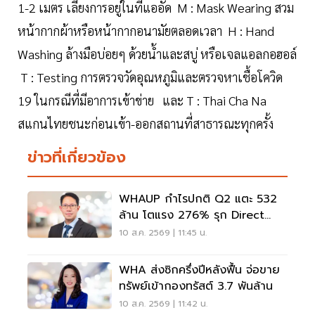
1-2 เมตร เลี่ยงการอยู่ในที่แออัด M : Mask Wearing สวม
หน้ากากผ้าหรือหน้ากากอนามัยตลอดเวลา H : Hand
Washing ล้างมือบ่อยๆ ด้วยน้ำและสบู่ หรือเจลแอลกอฮอล์
T : Testing การตรวจวัดอุณหภูมิและตรวจหาเชื้อโควิด
19 ในกรณีที่มีอาการเข้าข่าย และ T : Thai Cha Na
สแกนไทยชนะก่อนเข้า-ออกสถานที่สาธารณะทุกครั้ง
ข่าวที่เกี่ยวข้อง
WHAUP กำไรปกติ Q2 แตะ 532
ล้าน โตแรง 276% รุก Direct
PPA รับตลาด 2,000 เมกฯ
10 ส.ค. 2569 | 11:45 น.
WHA ส่งซิกครึ่งปีหลังฟื้น จ่อขาย
ทรัพย์เข้ากองทรัสต์ 3.7 พันล้าน
10 ส.ค. 2569 | 11:42 น.