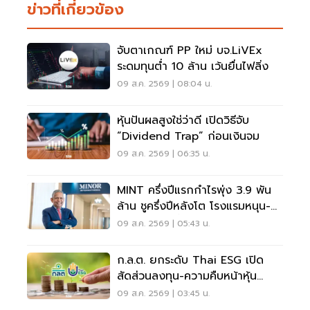
ข่าวที่เกี่ยวข้อง
จับตาเกณฑ์ PP ใหม่ บจ.LiVEx
ระดมทุนต่ำ 10 ล้าน เว้นยื่นไฟลิ่ง
09 ส.ค. 2569 | 08:04 น.
หุ้นปันผลสูงใช่ว่าดี เปิดวิธีจับ
“Dividend Trap” ก่อนเงินจม
09 ส.ค. 2569 | 06:35 น.
MINT ครึ่งปีแรกกำไรพุ่ง 3.9 พัน
ล้าน ชูครึ่งปีหลังโต โรงแรมหนุน-
ลุยลดภาระหนี้
09 ส.ค. 2569 | 05:43 น.
ก.ล.ต. ยกระดับ Thai ESG เปิด
สัดส่วนลงทุน-ความคืบหน้าหุ้น
JUMP+
09 ส.ค. 2569 | 03:45 น.