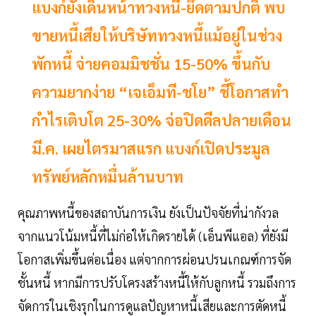
แบงก์ยังเดินหน้าทวงหนี้-ยึดตามปกติ พบ
ขายหนี้เสียให้บริษัททวงหนี้แม้อยู่ในช่วง
พักหนี้ จ่ายคอมมิชชั่น 15-50% ขึ้นกับ
ความยากง่าย “เจเอ็มที-ชโย” ชี้โอกาสทำ
กำไรเติบโต 25-30% จ่อปิดดีลปลายเดือน
มี.ค. เผยไตรมาสแรก แบงก์เปิดประมูล
ทรัพย์หลักหมื่นล้านบาท
คุณภาพหนี้ของสถาบันการเงิน ยังเป็นปัจจัยที่น่ากังวล
จากแนวโน้มหนี้ที่ไม่ก่อให้เกิดรายได้ (เอ็นพีแอล) ที่ยังมี
โอกาสเพิ่มขึ้นต่อเนื่อง แต่จากการผ่อนปรนเกณฑ์การจัด
ชั้นหนี้ หากมีการปรับโครงสร้างหนี้ให้กับลูกหนี้ รวมถึงการ
จัดการในเชิงรุกในการดูแลปัญหาหนี้เสียและการตัดหนี้