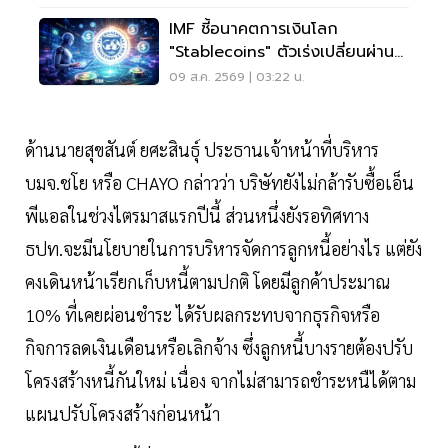
IMF ชี้อนาคตการเงินโลก
"Stablecoins" ตัวเร่งเปลี่ยนผ่าน
ระบบชำระเงิน
09 ส.ค. 2569 | 03:22 น.
ด้านนายสุขสันต์ ยศะสินธุ์ ประธานเจ้าหน้าที่บริหาร
บมจ.ชโย หรือ CHAYO กล่าวว่า บริษัทยังไม่กล้ารับซื้อเอ็น
พีแอลในช่วงไตรมาสแรกปีนี้ ส่วนหนึ่งยังรอทิศทาง
ธปท.จะมีนโยบายในการบริหารจัดการลูกหนี้อย่างไร แต่ยัง
คงเดินหน้าเรียกเก็บหนี้ตามปกติ โดยมีลูกค้าประมาณ
10% ที่เคยผ่อนชำระ ได้รับผลกระทบจากธุรกิจหรือ
กิจการลดเงินเดือนหรือเลิกจ้าง ซึ่งลูกหนี้บางรายต้องปรับ
โครงสร้างหนี้กันใหม่ เนื่อง จากไม่สามารถชำระหนืได้ตาม
แผนปรับโครงสร้างก่อนหน้า