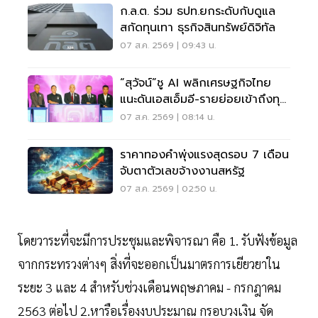
ก.ล.ต. ร่วม ธปท.ยกระดับกับดูแล
สกัดทุนเทา ธุรกิจสินทรัพย์ดิจิทัล
07 ส.ค. 2569 | 09:43 น.
“สุวัจน์”ชู AI พลิกเศรษฐกิจไทย
แนะดันเอสเอ็มอี-รายย่อยเข้าถึงทุน
ฝ่าวิกฤต
07 ส.ค. 2569 | 08:14 น.
ราคาทองคำพุ่งแรงสุดรอบ 7 เดือน
จับตาตัวเลขจ้างงานสหรัฐ
07 ส.ค. 2569 | 02:50 น.
โดยวาระที่จะมีการประชุมและพิจารณา คือ 1. รับฟังข้อมูล
จากกระทรวงต่างๆ สิ่งที่จะออกเป็นมาตรการเยียวยาใน
ระยะ 3 และ 4 สำหรับช่วงเดือนพฤษภาคม - กรกฎาคม
2563 ต่อไป 2.หารือเรื่องงบประมาณ กรอบวงเงิน จัด