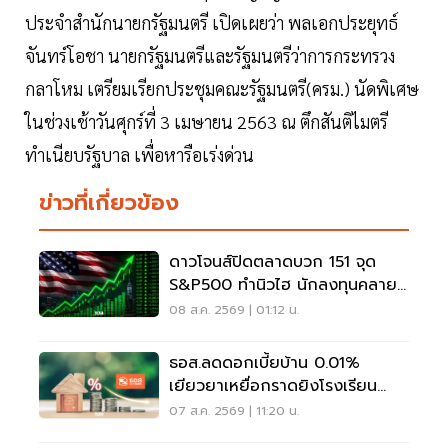
ประจำสำนักนายกรัฐมนตรี เปิดเผยว่า พลเอกประยุทธ์
จันทร์โอชา นายกรัฐมนตรีและรัฐมนตรีว่าการกระทรวง
กลาโหม เตรียมเรียกประชุมคณะรัฐมนตรี(ครม.) นัดพิเศษ
ในช่วงเช้าวันศุกร์ที่ 3 เมษายน 2563 ณ ตึกสันติไมตรี
ทำเนียบรัฐบาล เพื่อหารือเร่งด่วน
ข่าวที่เกี่ยวข้อง
ดาวโจนส์ปิดตลาดบวก 151 จุด
S&P500 ทำนิวไฮ นักลงทุนคลาย
กังวลเฟดขึ้นดอกเบี้ย
08 ส.ค. 2569 | 01:12 น.
ธอส.ลดดอกเบี้ยบ้าน 0.01%
เยียวยาเหยื่อกราดยิงโรงเรียน
จ.นนทบุรี
07 ส.ค. 2569 | 11:20 น.