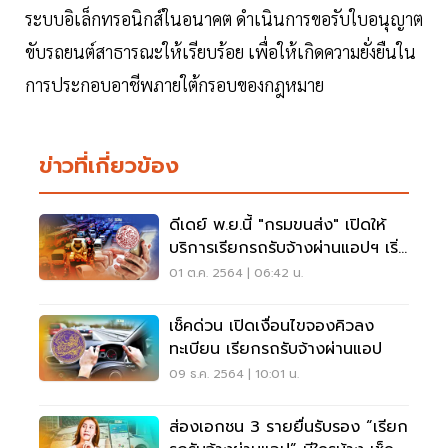
ระบบอิเล็กทรอนิกส์ในอนาคต ดำเนินการขอรับใบอนุญาต
ขับรถยนต์สาธารณะให้เรียบร้อย เพื่อให้เกิดความยั่งยืนใน
การประกอบอาชีพภายใต้กรอบของกฎหมาย
ข่าวที่เกี่ยวข้อง
ดีเดย์ พ.ย.นี้ "กรมขนส่ง" เปิดให้
บริการเรียกรถรับจ้างผ่านแอปฯ เริ่ม
40 บาท
01 ต.ค. 2564 | 06:42 น.
เช็คด่วน เปิดเงื่อนไขจองคิวลง
ทะเบียน เรียกรถรับจ้างผ่านแอป
09 ธ.ค. 2564 | 10:01 น.
ส่องเอกชน 3 รายยื่นรับรอง “เรียก