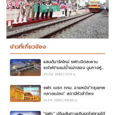
ข่าวที่เกี่ยวข้อง
แลนด์มาร์คใหม่ รฟท.เปิดสะพาน
รถไฟข้ามแม่น้ำแม่กลอง บูมทางคู่
สายใต้
24 มิ.ย. 2565 | 12:13 น.
รฟท. เบรก กทม. ฉายหนัง"กรุงเทพ
กลางแปลง” สถานีหัวลำโพง
14 ก.ค. 2565 | 06:20 น.
"รฟท." ปรับเส้นทางเดินรถไฟสายใต้