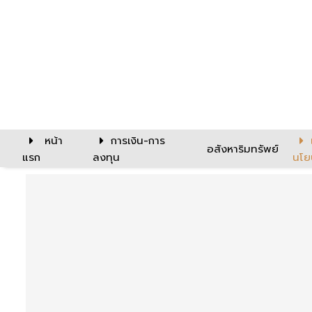
หน้า
การเงิน-การ
อสังหาริมทรัพย์
แรก
ลงทุน
นโย