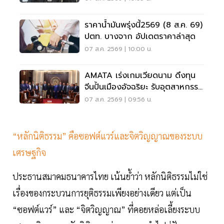
ราคาน้ำมันพรุ่งนี้2569 (8 ส.ค. 69)
ปตท. บางจาก อัปเดตราคาล่าสุด
07 ส.ค. 2569 | 10:00 น.
AMATA เร่งเกมเวียดนาม ดึงทุน
จีนปั้นเมืองอัจฉริยะ รับอุตสาหกรรม
ไฮเทค
07 ส.ค. 2569 | 09:56 น.
“หลักนิติธรรม” คือซอฟต์แวร์และจิตวิญญาณของระบบ
เศรษฐกิจ
ประธานสมาคมธนาคารไทย เน้นย้ำว่า หลักนิติธรรมไม่ใช่
เรื่องของกระบวนการยุติธรรมเพียงอย่างเดียว แต่เป็น
“ซอฟต์แวร์” และ “จิตวิญญาณ” ที่คอยหล่อเลี้ยงระบบ