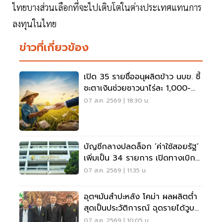
ไทยบางส่วนเลือกที่จะไปเติบโตในต่างประเทศแทนการ
ลงทุนในไทย
ข่าวที่เกี่ยวข้อง
เปิด 35 รายชื่ออนุผลิตข้าว นบข. ชี้
ชะตาเงินช่วยชาวนาไร่ละ 1,000-
2,000
07 ส.ค. 2569 | 18:30 น.
บัญชีกลางปลดล็อก ‘ค่าใช้สอยรัฐ‘
เพิ่มเป็น 34 รายการ เปิดทางเบิก
ค่าซอฟต์แวร์
07 ส.ค. 2569 | 11:35 น.
อุตฯมันสำปะหลัง โคม่า ผลผลิตต่ำ
สุดเป็นประวัติการณ์ ฉุดรายได้วูบ
กว่า 8.5 หมื่นล้าน
07 ส.ค. 2569 | 10:05 น.