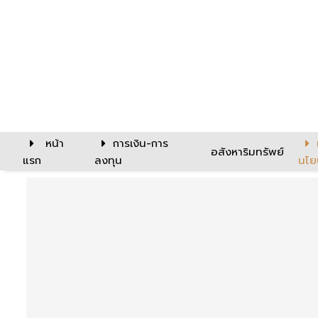
หน้า
การเงิน-การ
อสังหาริมทรัพย์
แรก
ลงทุน
นโย