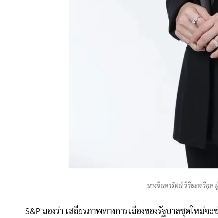
นางจินดารัตน์ วิริยะทวีกุ
S&P มองว่า เสถียรภาพทางการเมืองของรัฐบาลชุดใหม่จะช