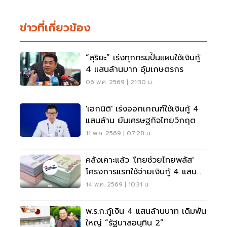
ข่าวที่เกี่ยวข้อง
“สุริยะ” เร่งทุกกรมปั้นแผนใช้เงินกู้
4 แสนล้านบาท อุ้มเกษตรกร
06 พ.ค. 2569 | 21:30 น.
'เอกนิติ' เร่งออกเกณฑ์ใช้เงินกู้ 4
แสนล้าน ยันเศรษฐกิจไทยวิกฤต
11 พ.ค. 2569 | 07:28 น.
คลังเคาะแล้ว 'ไทยช่วยไทยพลัส'
โครงการแรกใช้จ่ายเงินกู้ 4 แสน
ล้าน
14 พ.ค. 2569 | 10:31 น.
พ.ร.ก.กู้เงิน 4 แสนล้านบาท เดิมพัน
ใหญ่ “รัฐบาลอนุทิน 2”