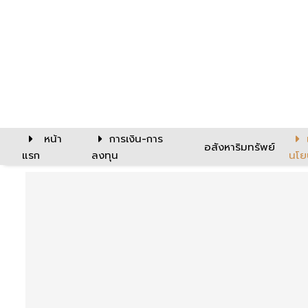
หน้า
การเงิน-การ
อสังหาริมทรัพย์
แรก
ลงทุน
นโย