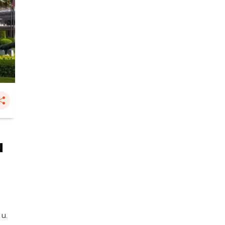
น
 น.