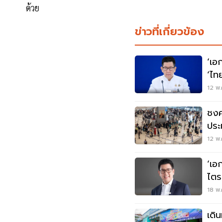
ด้วย
ข่าวที่เกี่ยวข้อง
‘เอ
‘ไท
พ.ค.
12 พ.
ชงค
ประ
30 
12 พ.
‘เอ
ไตร
พลั
18 พ.
เดิ