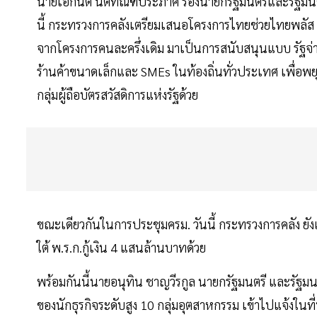
นายเอกนิติ นิติทัณฑ์ประภาศ รองนายกรัฐมนตรีและรัฐมนตร
นี้ กระทรวงการคลังเตรียมเสนอโครงการไทยช่วยไทยพลัส ซ
จากโครงการคนละครึ่งเดิม มาเป็นการสนับสนุนแบบ รัฐจ่า
ร้านค้าขนาดเล็กและ SMEs ในท้องถิ่นทั่วประเทศ เพื่อพ
กลุ่มผู้ถือบัตรสวัสดิการแห่งรัฐด้วย
ขณะเดียวกันในการประชุมครม. วันนี้ กระทรวงการคลัง ยั
ใต้ พ.ร.ก.กู้เงิน 4 แสนล้านบาทด้วย
พร้อมกันนี้นายอนุทิน ชาญวีรกูล นายกรัฐมนตรี และรัฐ
ของนักธุรกิจระดับสูง 10 กลุ่มอุตสาหกรรม เข้าไปแจ้งใน