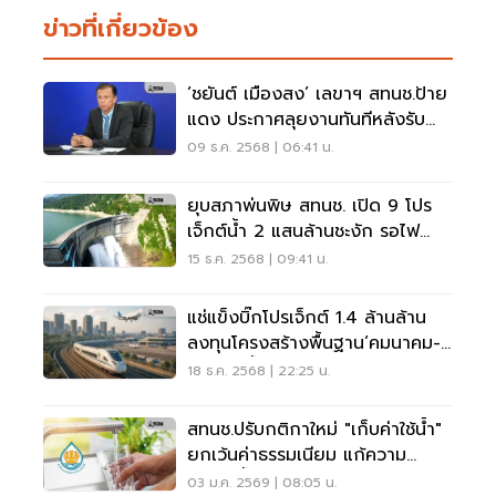
ข่าวที่เกี่ยวข้อง
‘ชยันต์ เมืองสง’ เลขาฯ สทนช.ป้าย
แดง ประกาศลุยงานทันทีหลังรับ
ตำแหน่ง
09 ธ.ค. 2568 | 06:41 น.
ยุบสภาพ่นพิษ สทนช. เปิด 9 โปร
เจ็กต์น้ำ 2 แสนล้านชะงัก รอไฟ
เขียวรัฐบาลใหม่
15 ธ.ค. 2568 | 09:41 น.
แช่แข็งบิ๊กโปรเจ็กต์ 1.4 ล้านล้าน
ลงทุนโครงสร้างพื้นฐาน‘คมนาคม-
เกษตร-น้ำ’เลื่อนยาว ลุ้นรัฐบาลใหม่
18 ธ.ค. 2568 | 22:25 น.
ไฟเขียว
สทนช.ปรับกติกาใหม่ "เก็บค่าใช้น้ำ"
ยกเว้นค่าธรรมเนียม แก้ความ
เหลื่อมล้ำ
03 ม.ค. 2569 | 08:05 น.