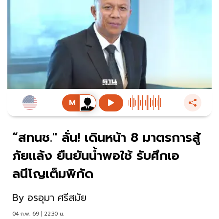
“สทนช." ลั่น! เดินหน้า 8 มาตรการสู้
ภัยแล้ง ยืนยันน้ำพอใช้ รับศึกเอ
ลนีโญเต็มพิกัด
By
อรอุมา ศรีสมัย
04 ก.พ. 69 | 22:30 น.