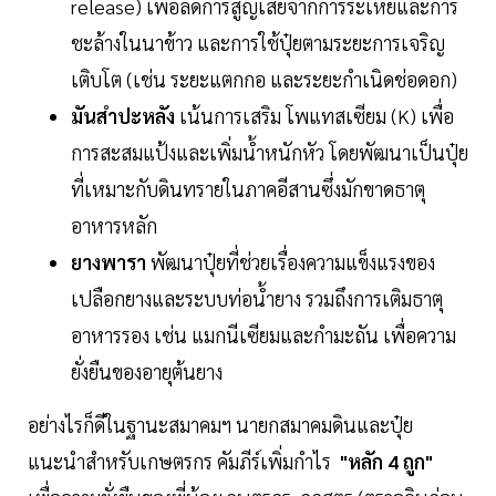
release) เพื่อลดการสูญเสียจากการระเหยและการ
ชะล้างในนาข้าว และการใช้ปุ๋ยตามระยะการเจริญ
เติบโต (เช่น ระยะแตกกอ และระยะกำเนิดช่อดอก)
มันสำปะหลัง
เน้นการเสริม โพแทสเซียม (K) เพื่อ
การสะสมแป้งและเพิ่มน้ำหนักหัว โดยพัฒนาเป็นปุ๋ย
ที่เหมาะกับดินทรายในภาคอีสานซึ่งมักขาดธาตุ
อาหารหลัก
ยางพารา
พัฒนาปุ๋ยที่ช่วยเรื่องความแข็งแรงของ
เปลือกยางและระบบท่อน้ำยาง รวมถึงการเติมธาตุ
อาหารรอง เช่น แมกนีเซียมและกำมะถัน เพื่อความ
ยั่งยืนของอายุต้นยาง
อย่างไรก็ดีในฐานะสมาคมฯ นายกสมาคมดินและปุ๋ย
แนะนำสำหรับเกษตรกร คัมภีร์เพิ่มกำไร
"หลัก 4 ถูก"