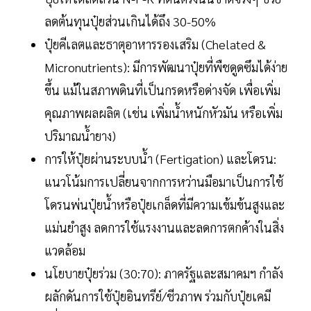
ลดต้นทุนปุ๋ยส่วนเกินได้ถึง 30-50%
ปุ๋ยคีเลตและธาตุอาหารรองเสริม (Chelated &
Micronutrients): มีการพัฒนาปุ๋ยที่พืชดูดซึมได้ง่าย
ขึ้น แม้ในสภาพดินที่เป็นกรดหรือด่างจัด เพื่อเพิ่ม
คุณภาพผลผลิต (เช่น เพิ่มน้ำหนักหัวมัน หรือเพิ่ม
ปริมาณน้ำยาง)
การให้ปุ๋ยผ่านระบบน้ำ (Fertigation) และโดรน:
แนวโน้มการเปลี่ยนจากการหว่านมือมาเป็นการใช้
โดรนพ่นปุ๋ยน้ำหรือปุ๋ยเกล็ดที่มีความเข้มข้นสูงและ
แม่นยำสูง ลดการใช้แรงงานและลดการตกค้างในสิ่ง
แวดล้อม
นโยบายปุ๋ยร่วม (30:70): ภาครัฐและสมาคมฯ กำลัง
ผลักดันการใช้ปุ๋ยอินทรีย์/ชีวภาพ ร่วมกับปุ๋ยเคมี