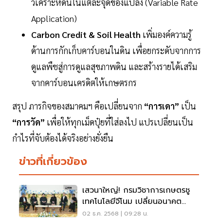
วิเคราะห์ดินในแต่ละจุดของแปลง (Variable Rate
Application)
Carbon Credit & Soil Health
เพิ่มองค์ความรู้
ด้านการกักเก็บคาร์บอนในดิน เพื่อยกระดับจากการ
ดูแลพืชสู่การดูแลสุขภาพดิน และสร้างรายได้เสริม
จากคาร์บอนเครดิตให้เกษตรกร
สรุป ภารกิจของสมาคมฯ คือเปลี่ยนจาก
“การเดา”
เป็น
“การวัด”
เพื่อให้ทุกเม็ดปุ๋ยที่ใส่ลงไป แปรเปลี่ยนเป็น
กำไรที่จับต้องได้จริงอย่างยั่งยืน
ข่าวที่เกี่ยวข้อง
เสวนาใหญ่! กรมวิชาการเกษตรชู
เทคโนโลยีจีโนม เปลี่ยนอนาคต
เกษตรไทยสู่ยุคใหม่
02 ธ.ค. 2568 | 09:28 น.