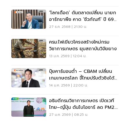
‘โลกเดือด’ ดันตลาดเปลี่ยน นายก
อารักขาพืช คาด ‘ชีวภัณฑ์’ ปี 69
โตแรง
27 ธ.ค. 2568 | 21:30 น.
ครม.ไฟเขียวโครงสร้างใหม่กรม
วิชาการเกษตร ยุบสถาบันวิจัยยาง
13 ม.ค. 2569 | 12:04 น.
ปุ๋ยคาร์บอนต่ำ – CBAM เปลี่ยน
เกมเกษตรโลก จี้ไทยปรับตัวชิงได้
เปรียบ
14 ม.ค. 2569 | 22:00 น.
อธิบดีกรมวิชาการเกษตร เปิดเวที
ไทย–ญี่ปุ่น ดันไบโอชาร์ ลด PM2.5
สู่คาร์บอนเครดิต
27 ม.ค. 2569 | 08:25 น.