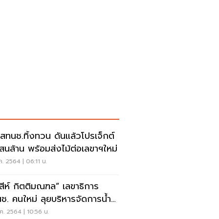
ก สทนช.ทิ้งทวน ดันแล้วโปรเจ็กต์
สนล้าน พร้อมส่งไม้ต่อเลขาฯใหม่
ค. 2564 | 06:11 น.
รสีห์ กิตติมณฑล” เลขาธิการ
ใหม่ ลุยบริหารจัดการน้ำ
งประเทศ
ค. 2564 | 10:56 น.