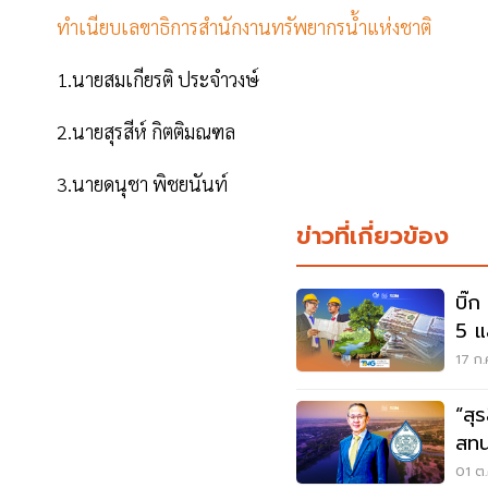
ทำเนียบเลขาธิการสำนักงานทรัพยากรน้ำแห่งชาติ
1.นายสมเกียรติ ประจำวงษ์
2.นายสุรสีห์ กิตติมณฑล
3.นายดนุชา พิชยนันท์
ข่าวที่เกี่ยวข้อง
บิ๊
5 แ
17 ก.
“สุ
สทนช. คน
ทั้
01 ต.