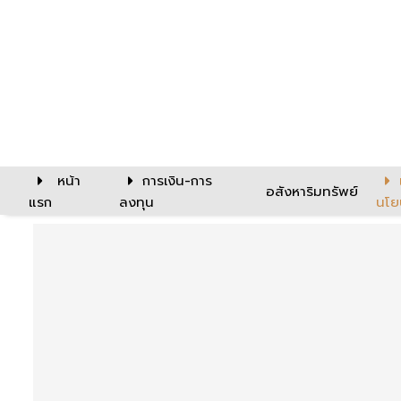
หน้า
การเงิน-การ
อสังหาริมทรัพย์
แรก
ลงทุน
นโย