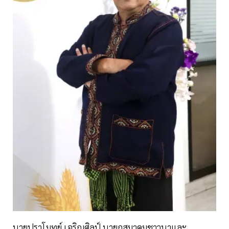
นายปราโมทย์ เจริญศิลป์ นายกสมาคมชาวนาและ