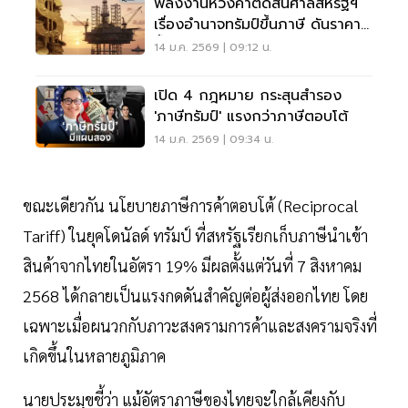
พลังงานห่วงคำตัดสินศาลสหรัฐฯ
เรื่องอำนาจทรัมป์ขึ้นภาษี ดันราคา
น้ำมันตลาดโลกพุ่ง
14 ม.ค. 2569 | 09:12 น.
เปิด 4 กฎหมาย กระสุนสำรอง
'ภาษีทรัมป์' แรงกว่าภาษีตอบโต้
14 ม.ค. 2569 | 09:34 น.
ขณะเดียวกัน นโยบายภาษีการค้าตอบโต้ (Reciprocal
Tariff) ในยุคโดนัลด์ ทรัมป์ ที่สหรัฐเรียกเก็บภาษีนำเข้า
สินค้าจากไทยในอัตรา 19% มีผลตั้งแต่วันที่ 7 สิงหาคม
2568 ได้กลายเป็นแรงกดดันสำคัญต่อผู้ส่งออกไทย โดย
เฉพาะเมื่อผนวกกับภาวะสงครามการค้าและสงครามจริงที่
เกิดขึ้นในหลายภูมิภาค
นายประมุขชี้ว่า แม้อัตราภาษีของไทยจะใกล้เคียงกับ