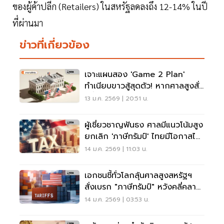
ของผู้ค้าปลีก (Retailers) ในสหรัฐลดลงถึง 12-14% ในปี
ที่ผ่านมา
ข่าวที่เกี่ยวข้อง
เจาะแผนสอง 'Game 2 Plan'
ทำเนียบขาวสู้สุดตัว! หากศาลสูงสั่ง
คว่ำภาษีทรัมป์
13 ม.ค. 2569 | 20:51 น.
ผู้เชี่ยวชาญฟันธง ศาลมีแนวโน้มสูง
ยกเลิก 'ภาษีทรัมป์' ไทยมีโอกาสได้
รับเงินคืน
14 ม.ค. 2569 | 11:03 น.
เอกชนชี้ทั่วโลกลุ้นศาลสูงสหรัฐฯ
สั่งเบรก "ภาษีทรัมป์" หวังคลี่คลาย
ปัญหาเศรษฐกิจ
14 ม.ค. 2569 | 03:53 น.