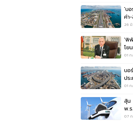
'บอ
ค่า
ส.ค.น
26 มิ
'พิ
โยน
01 ก.
บอร
ประ
ยก
01 ก.
ลุ้
พ.ร.
สา
07 ก.