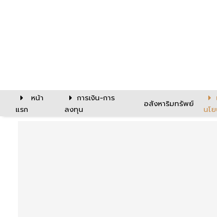
หน้า
การเงิน-การ
อสังหาริมทรัพย์
แรก
ลงทุน
นโย