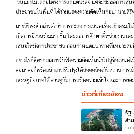
"วันนี้ยังไม่ได้ล้มโครงการแลนด์บริดจ์ แต่จะชะลอการเส
ประชาชนในพื้นที่ ได้ร่วมแสดงความคิดเห็นก่อน" นายสิริพ
นายสิริพงศ์ กล่าวต่อว่า การชะลอการเสนอเรื่องเข้าครม.ไม
เกิดการมีส่วนร่วมมากขึ้น โดยผลการศึกษาที่หน่วยงานเค
เสนอใหม่จากประชาชน ก่อนกำหนดแนวทางที่เหมาะสมที
อย่างไรก็ดีหากผลการรับฟังความคิดเห็นนำไปสู่ข้อเสน
คมนาคมก็พร้อมนำมาปรับปรุงให้สอดคล้องกับสถานการณ์แ
เศรษฐกิจภาคใต้ ควบคู่กับการสร้างความเข้าใจและการ
ข่าวที่เกี่ยวข้อง
รัฐบ
ล้า
มะล
18 มิ