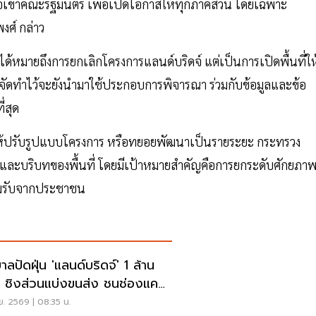
นอเข้าคณะรัฐมนตรี เพื่อเปิดโอกาสให้ทุกภาคส่วน โดยเฉพาะ
งศ์ กล่าว
่ได้หมายถึงการยกเลิกโครงการแลนด์บริดจ์ แต่เป็นการเปิดพื้นที่ให
ยจัดทำไว้จะยังนำมาใช้ประกอบการพิจารณา ร่วมกับข้อมูลและข้อ
่สุด
อให้ปรับรูปแบบโครงการ หรือทยอยพัฒนาเป็นรายระยะ กระทรวง
ละบริบทของพื้นที่ โดยมีเป้าหมายสำคัญคือการยกระดับศักยภา
ยอมรับจากประชาชน
าลปัดฝุ่น 'แลนด์บริดจ์' 1 ล้าน
น ชิงส่วนแบ่งขนส่ง ชนช่องแคบ
ะกา
.ย. 2569 | 08:35 น.