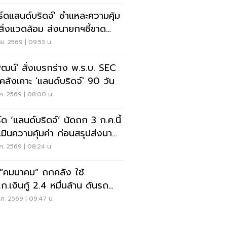
ร์ดแลนด์บริดจ์' ชำแหละความคุ้ม
-สิ่งแวดล้อม ส่งนายกฯชี้ขาด
ี้
.ย. 2569 | 09:53 น.
พัฒน์' สั่งเบรกร่าง พ.ร.บ. SEC
คลังเคาะ 'แลนด์บริดจ์' 90 วัน
ค. 2569 | 08:00 น.
์ด ‘แลนด์บริดจ์’ นัดถก 3 ก.ค.นี้
เมินความคุ้มค่า ก่อนสรุปส่งนา
ฯ
ค. 2569 | 08:24 น.
น “คมนาคม” ถกคลัง ใช้
ก.เงินกู้ 2.4 หมื่นล้าน ดันรถ
ธารณะ EV
ค. 2569 | 09:47 น.