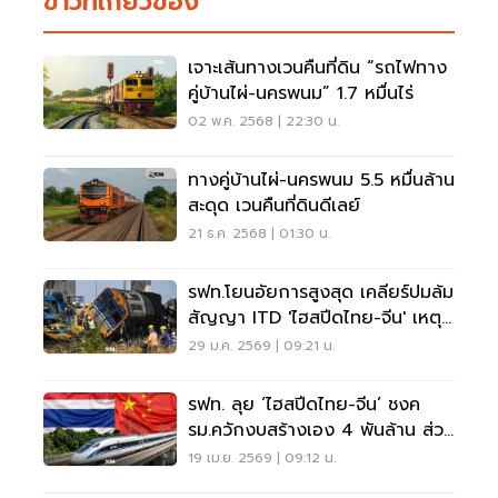
ข่าวที่เกี่ยวข้อง
เจาะเส้นทางเวนคืนที่ดิน “รถไฟทาง
คู่บ้านไผ่-นครพนม” 1.7 หมื่นไร่
02 พ.ค. 2568 | 22:30 น.
ทางคู่บ้านไผ่-นครพนม 5.5 หมื่นล้าน
สะดุด เวนคืนที่ดินดีเลย์
21 ธ.ค. 2568 | 01:30 น.
รฟท.โยนอัยการสูงสุด เคลียร์ปมล้ม
สัญญา ITD 'ไฮสปีดไทย-จีน' เหตุ
เครนถล่ม
29 ม.ค. 2569 | 09:21 น.
รฟท. ลุย ‘ไฮสปีดไทย-จีน’ ชงค
รม.ควักงบสร้างเอง 4 พันล้าน ส่วน
ทับซ้อน 3 สนามบิน
19 เม.ย. 2569 | 09:12 น.