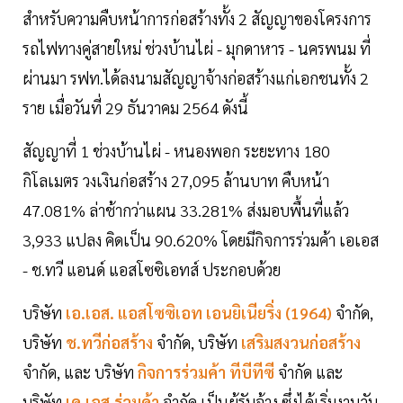
สำหรับความคืบหน้าการก่อสร้างทั้ง 2 สัญญาของโครงการ
รถไฟทางคู่สายใหม่ ช่วงบ้านไผ่ - มุกดาหาร - นครพนม ที่
ผ่านมา รฟท.ได้ลงนามสัญญาจ้างก่อสร้างแก่เอกชนทั้ง 2
ราย เมื่อวันที่ 29 ธันวาคม 2564 ดังนี้
สัญญาที่ 1 ช่วงบ้านไผ่ - หนองพอก ระยะทาง 180
กิโลเมตร วงเงินก่อสร้าง 27,095 ล้านบาท คืบหน้า
47.081% ล่าช้ากว่าแผน 33.281% ส่งมอบพื้นที่แล้ว
3,933 แปลง คิดเป็น 90.620% โดยมีกิจการร่วมค้า เอเอส
- ช.ทวี แอนด์ แอสโซซิเอทส์ ประกอบด้วย
บริษัท
เอ.เอส. แอสโซซิเอท เอนยิเนียริ่ง (1964)
จำกัด,
บริษัท
ช.ทวีก่อสร้าง
จำกัด, บริษัท
เสริมสงวนก่อสร้าง
จำกัด, และ บริษัท
กิจการร่วมค้า ทีบีทีซี
จำกัด และ
บริษัท
เค.เอส.ร่วมค้า
จำกัด เป็นผู้รับจ้าง ซึ่งได้เริ่มงานวัน