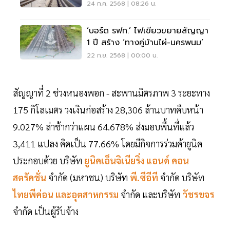
15 วัน
24 ก.ค. 2568 | 08:26 น.
‘บอร์ด รฟท.’ ไฟเขียวขยายสัญญา
1 ปี สร้าง ‘ทางคู่บ้านไผ่-นครพนม’
22 ก.ย. 2568 | 00:00 น.
สัญญาที่ 2 ช่วงหนองพอก - สะพานมิตรภาพ 3 ระยะทาง
175 กิโลเมตร วงเงินก่อสร้าง 28,306 ล้านบาทคืบหน้า
9.027% ล่าช้ากว่าแผน 64.678% ส่งมอบพื้นที่แล้ว
3,411 แปลง คิดเป็น 77.66% โดยมีกิจการร่วมค้ายูนิค
ประกอบด้วย บริษัท
ยูนิคเอ็นจิเนียริ่ง แอนด์ คอน
สตรัคชั่น
จำกัด (มหาชน) บริษัท
พี.ซีอีที
จำกัด บริษัท
ไทยพีค่อน และอุตสาหกรรม
จำกัด และบริษัท
วัชรขจร
จำกัด เป็นผู้รับจ้าง