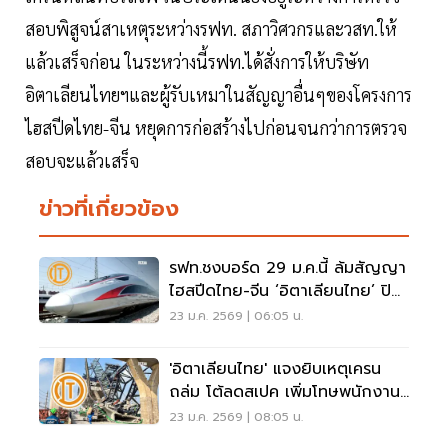
สอบพิสูจน์สาเหตุระหว่างรฟท. สภาวิศวกรและวสท.ให้
แล้วเสร็จก่อน ในระหว่างนี้รฟท.ได้สั่งการให้บริษัท
อิตาเลียนไทยฯและผู้รับเหมาในสัญญาอื่นๆของโครงการ
ไฮสปีดไทย-จีน หยุดการก่อสร้างไปก่อนจนกว่าการตรวจ
สอบจะแล้วเสร็จ
ข่าวที่เกี่ยวข้อง
รฟท.ชงบอร์ด 29 ม.ค.นี้ ล้มสัญญา
ไฮสปีดไทย-จีน ‘อิตาเลียนไทย’ ปิด
ถนนพระราม 2 ยาว 2 เดือน
23 ม.ค. 2569 | 06:05 น.
'อิตาเลียนไทย' แจงยิบเหตุเครน
ถล่ม โต้ลดสเปค เพิ่มโทษพนักงาน
เลินเล่อหนัก
23 ม.ค. 2569 | 08:05 น.