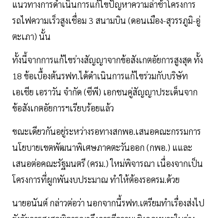
แนวทางการดำเนินการแก้ไขปัญหาความล่าช้าโครงการ
รถไฟความเร็วสูงเชื่อม 3 สนามบิน (ดอนเมือง-สุวรรภูมิ-อู่
ตะเภา) นั้น
ทั้งนี้จากการแก้ไขร่างสัญญาจากข้อสังเกตอัยการสูงสุด ทั้ง
18 ข้อเบื้องต้นรฟท.ได้ดำเนินการแก้ไขร่วมกับบริษัท
เอเชีย เอราวัน จำกัด (ซีพี) เอกชนคู่สัญญาประเด็นจาก
ข้อสังเกตอัยการฯเรียบร้อยแล้ว
ขณะเดียวกันอยู่ระหว่างรอทางสกพอ.เสนอคณะกรรมการ
นโยบายเขตพัฒนาพิเศษภาคตะวันออก (กพอ.) แและ
เสนอต่อคณะรัฐมนตรี (ครม.) ใหม่พิจารณา เนื่องจากเป็น
โครงการที่ผูกพันงบประมาณ ทำให้ต้องรอครม.ด้วย
นายอนันต์ กล่าวต่อว่า นอกจากนี้รฟท.เตรียมทำเรื่องส่งไป