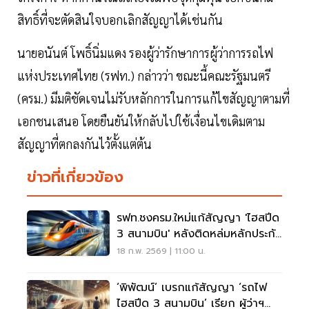
สิทธิ์ที่จะตัดสินใจบอกเลิกสัญญาได้เช่นกัน
นายอนันต์ โพธิ์นิ่มแดง รองผู้ว่ารักษาการผู้ว่าการรถไฟ
แห่งประเทศไทย (รฟท.) กล่าวว่า ขณะนี้คณะรัฐมนตรี
(ครม.) มีมติชัดเจนไม่รับหลักการในการแก้ไขสัญญาตามที่
เอกชนเสนอ โดยยืนยันให้กลับไปใช้เงื่อนไขเดิมตาม
สัญญาที่ตกลงกันไว้ตั้งแต่ต้น
ข่าวที่เกี่ยวข้อง
รฟท.ชงครม.ใหม่แก้สัญญา 'ไฮสปีด
3 สนามบิน' หลังติดหล่มหลักประกัน
1.6 แสนล้าน
18 ก.พ. 2569 | 11:00 น.
‘พิพัฒน์’ เบรกแก้สัญญา ‘รถไฟ
ไฮสปีด 3 สนามบิน’ เรียก ผู้ว่าฯ