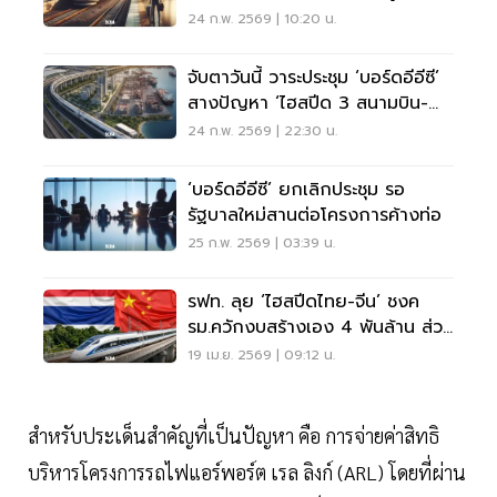
รฟท. ถกด่วน
24 ก.พ. 2569 | 10:20 น.
จับตาวันนี้ วาระประชุม ‘บอร์ดอีอีซี’
สางปัญหา ‘ไฮสปีด 3 สนามบิน-
แหลมฉบังเฟส 3’
24 ก.พ. 2569 | 22:30 น.
‘บอร์ดอีอีซี’ ยกเลิกประชุม รอ
รัฐบาลใหม่สานต่อโครงการค้างท่อ
25 ก.พ. 2569 | 03:39 น.
รฟท. ลุย ‘ไฮสปีดไทย-จีน’ ชงค
รม.ควักงบสร้างเอง 4 พันล้าน ส่วน
ทับซ้อน 3 สนามบิน
19 เม.ย. 2569 | 09:12 น.
สำหรับประเด็นสำคัญที่เป็นปัญหา คือ การจ่ายค่าสิทธิ
บริหารโครงการรถไฟแอร์พอร์ต เรล ลิงก์ (ARL) โดยที่ผ่าน