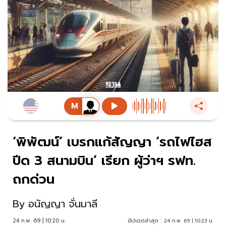
‘พิพัฒน์’ เบรกแก้สัญญา ‘รถไฟไฮส
ปีด 3 สนามบิน’ เรียก ผู้ว่าฯ รฟท.
ถกด่วน
By
อนัญญา จั่นมาลี
24 ก.พ. 69 | 10:20 น.
อัปเดตล่าสุด :
24 ก.พ. 69 | 10:23 น.