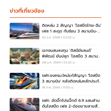
ข่าวที่เกี่ยวข้อง
ติดหล่ม 2 สัญญา ‘ไฮสปีดไทย-จีน’
เฟส 1 สะดุด ทับซ้อน 3 สนามบิน-
เอกชนถอนตัว
30 ธ.ค. 2568 | 02:05 น.
เอกชนสนลงทุน ‘ดิสนีย์แลนด์’
พิพัฒน์ ยันปลุก ‘ไฮสปีด 3 สนาม
บิน’ เกิด
08 ม.ค. 2569 | 03:25 น.
รฟท.ชงครม.ใหม่แก้สัญญา 'ไฮสปีด
3 สนามบิน' หลังติดหล่มหลักประกัน
1.6 แสนล้าน
18 ก.พ. 2569 | 11:00 น.
รฟท. อัดบิ๊กโปรเจ็กต์ 6.9 แสนล้าน
ดันไฮสปีด เฟส 2-ต่อขยายสายสี