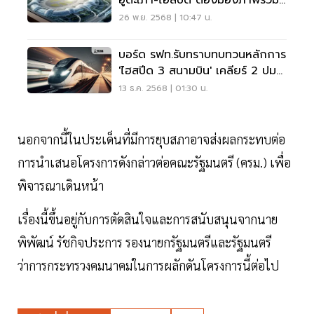
อู่ตะเภา-ไฮสปีด ต้องมองภาพรวม
ดันท่องเที่ยวเมืองใหม่อีอีซี
26 พ.ย. 2568 | 10:47 น.
บอร์ด รฟท.รับทราบทบทวนหลักการ
'ไฮสปีด 3 สนามบิน' เคลียร์ 2 ปม
ด้านการเงิน
13 ธ.ค. 2568 | 01:30 น.
นอกจากนี้ในประเด็นที่มีการยุบสภาอาจส่งผลกระทบต่อ
การนำเสนอโครงการดังกล่าวต่อคณะรัฐมนตรี (ครม.) เพื่อ
พิจารณาเดินหน้า
เรื่องนี้ขึ้นอยู่กับการตัดสินใจและการสนับสนุนจากนาย
พิพัฒน์ รัชกิจประการ รองนายกรัฐมนตรีและรัฐมนตรี
ว่าการกระทรวงคมนาคมในการผลักดันโครงการนี้ต่อไป