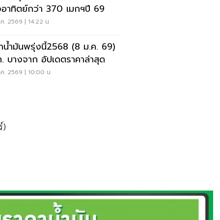
อาทิตย์กว่า 370 เมกฯปี 69
ค. 2569 | 14:22 น.
าน้ำมันพรุ่งนี้2568 (8 ม.ค. 69)
. บางจาก อัปเดตราคาล่าสุด
ค. 2569 | 10:00 น.
์)