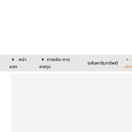
หน้า
การเงิน-การ
อสังหาริมทรัพย์
แรก
ลงทุน
นโย