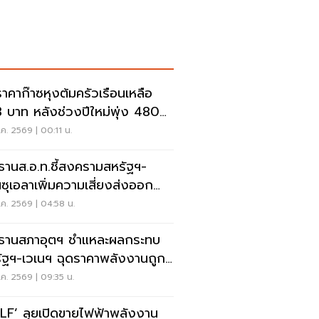
าคาก๊าซหุงต้มครัวเรือนเหลือ
 บาท หลังช่วงปีใหม่พุ่ง 480
ท
ค. 2569 | 00:11 น.
ธานส.อ.ท.ชี้สงครามสหรัฐฯ-
นซุเอลาเพิ่มความเสี่ยงส่งออก
ปี 69
ค. 2569 | 04:58 น.
ธานสภาอุตฯ ชำแหละผลกระทบ
ัฐฯ-เวเนฯ ฉุดราคาพลังงานถูก
ส่งออกเสี่ยง
ค. 2569 | 09:35 น.
LF’ ลุยเปิดขายไฟฟ้าพลังงาน