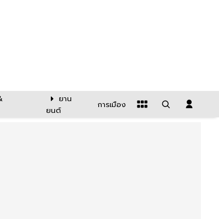
&
ยาน
การเมือง
ยนต์