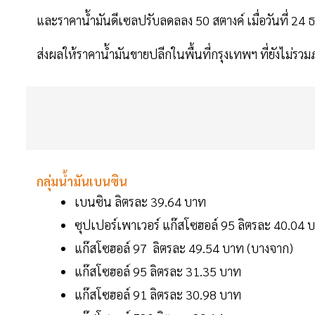
และราคาน้ำมันดีเซลปรับลดลลง 50 สตางค์ เมื่อวันที่ 24 ธ
ส่งผลให้ราคาน้ำมันขายปลีกในพื้นที่กรุงเทพฯ ที่ยังไม่รวมภาษ
กลุ่มน้ำมันเบนซิน
เบนซิน ลิตรละ 39.64 บาท
ซุปเปอร์เพาเวอร์ แก๊สโซฮอล์ 95 ลิตรละ 40.04 บ
แก๊สโซฮอล์ 97 ลิตรละ 49.54 บาท (บางจาก)
แก๊สโซฮอล์ 95 ลิตรละ 31.35 บาท
แก๊สโซฮอล์ 91 ลิตรละ 30.98 บาท