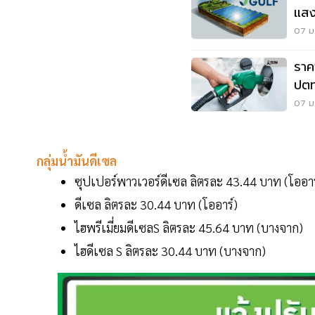
แสง
07 ม.
ราค
ปตท
07 ม.
กลุ่มน้ำมันดีเซล
ซุปเปอร์พาวเวอร์ดีเซล ลิตรละ 43.44 บาท (โออาร
ดีเซล ลิตรละ 30.44 บาท (โออาร์)
ไฮพรีเมี่ยมดีเซลS ลิตรละ 45.64 บาท (บางจาก)
ไฮดีเซล S ลิตรละ 30.44 บาท (บางจาก)