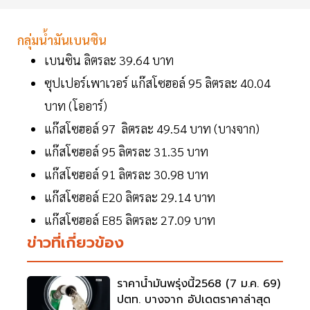
กลุ่มน้ำมันเบนซิน
เบนซิน ลิตรละ 39.64 บาท
ซุปเปอร์เพาเวอร์ แก๊สโซฮอล์ 95 ลิตรละ 40.04
บาท (โออาร์)
แก๊สโซฮอล์ 97 ลิตรละ 49.54 บาท (บางจาก)
แก๊สโซฮอล์ 95 ลิตรละ 31.35 บาท
แก๊สโซฮอล์ 91 ลิตรละ 30.98 บาท
แก๊สโซฮอล์ E20 ลิตรละ 29.14 บาท
แก๊สโซฮอล์ E85 ลิตรละ 27.09 บาท
ข่าวที่เกี่ยวข้อง
ราคาน้ำมันพรุ่งนี้2568 (7 ม.ค. 69)
ปตท. บางจาก อัปเดตราคาล่าสุด