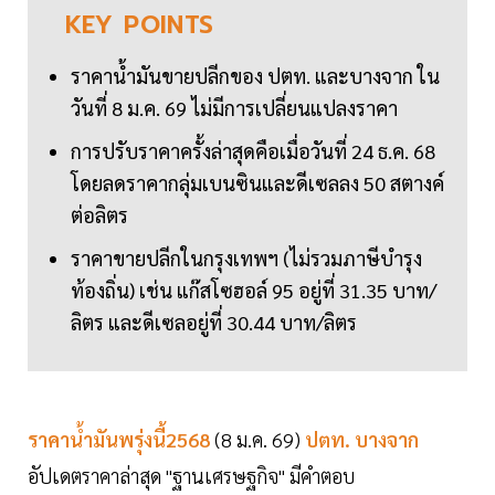
KEY
POINTS
ราคาน้ำมันขายปลีกของ ปตท. และบางจาก ใน
วันที่ 8 ม.ค. 69 ไม่มีการเปลี่ยนแปลงราคา
การปรับราคาครั้งล่าสุดคือเมื่อวันที่ 24 ธ.ค. 68
โดยลดราคากลุ่มเบนซินและดีเซลลง 50 สตางค์
ต่อลิตร
ราคาขายปลีกในกรุงเทพฯ (ไม่รวมภาษีบำรุง
ท้องถิ่น) เช่น แก๊สโซฮอล์ 95 อยู่ที่ 31.35 บาท/
ลิตร และดีเซลอยู่ที่ 30.44 บาท/ลิตร
ราคาน้ำมันพรุ่งนี้2568
(8 ม.ค. 69)
ปตท. บางจาก
อัปเดตราคาล่าสุด "ฐานเศรษฐกิจ" มีคำตอบ