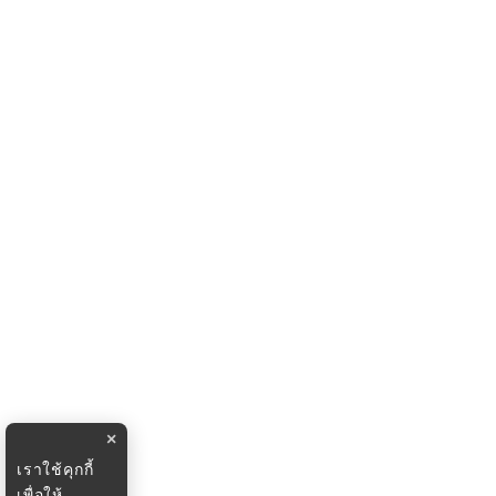
×
เราใช้คุกกี้
เพื่อให้