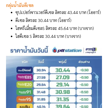
กลุ่มน้ำมันดีเซล
ซุปเปอร์พาวเวอร์ดีเซล ลิตรละ 43.44 บาท (โออาร์)
ดีเซล ลิตรละ 30.44 บาท (โออาร์)
ไฮพรีเมี่ยมดีเซลS ลิตรละ 45.64 บาท (บางจาก)
ไฮดีเซล S ลิตรละ 30.44 บาท (บางจาก)