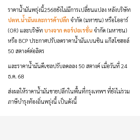
ราคาน้ำมันพรุ่งนี้2568ยังไม่มีการเปลี่ยนแปลง หลังบริษัท
ปตท.น้ำมันและการค้าปลีก
จำกัด (มหาชน) หรือโออาร์
(OR) และบริษัท
บางจาก คอร์ปอเรชั่น
จำกัด (มหาชน)
หรือ BCP ประกาศปรับลดราคาน้ำมันเบนซิน แก๊สโซฮอล์
50 สตางค์ต่อลิตร
และราคาน้ำมันดีเซลปรับลดลลง 50 สตางค์ เมื่อวันที่ 24
ธ.ค. 68
ส่งผลให้ราคาน้ำมันขายปลีกในพื้นที่กรุงเทพฯ ที่ยังไม่รวม
ภาษีบำรุงท้องถิ่นพรุ่งนี้ เป็นดังนี้