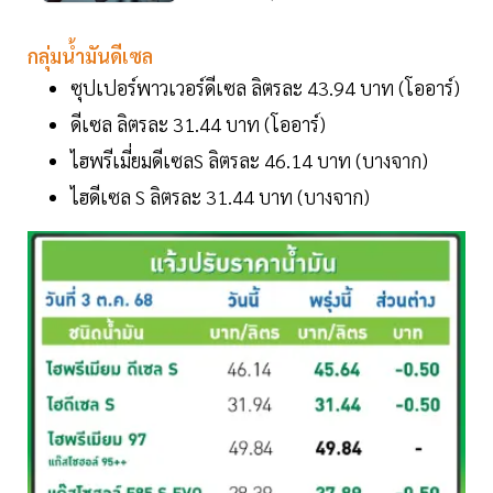
กลุ่มน้ำมันดีเซล
ซุปเปอร์พาวเวอร์ดีเซล ลิตรละ 43.94 บาท (โออาร์)
ดีเซล ลิตรละ 31.44 บาท (โออาร์)
ไฮพรีเมี่ยมดีเซลS ลิตรละ 46.14 บาท (บางจาก)
ไฮดีเซล S ลิตรละ 31.44 บาท (บางจาก)