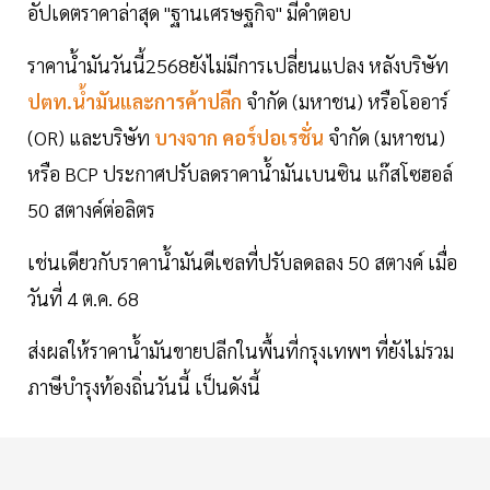
อัปเดตราคาล่าสุด "ฐานเศรษฐกิจ" มีคำตอบ
ราคาน้ำมันวันนี้2568ยังไม่มีการเปลี่ยนแปลง หลังบริษัท
ปตท.น้ำมันและการค้าปลีก
จำกัด (มหาชน) หรือโออาร์
(OR) และบริษัท
บางจาก คอร์ปอเรชั่น
จำกัด (มหาชน)
หรือ BCP ประกาศปรับลดราคาน้ำมันเบนซิน แก๊สโซฮอล์
50 สตางค์ต่อลิตร
เช่นเดียวกับราคาน้ำมันดีเซลที่ปรับลดลลง 50 สตางค์ เมื่อ
วันที่ 4 ต.ค. 68
ส่งผลให้ราคาน้ำมันขายปลีกในพื้นที่กรุงเทพฯ ที่ยังไม่รวม
ภาษีบำรุงท้องถิ่นวันนี้ เป็นดังนี้