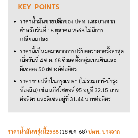
KEY
POINTS
ราคาน้ำมันขายปลีกของ ปตท. และบางจาก
สำหรับวันที่ 18 ตุลาคม 2568 ไม่มีการ
เปลี่ยนแปลง
ราคานี้เป็นผลมาจากการปรับลดราคาครั้งล่าสุด
เมื่อวันที่ 4 ต.ค. 68 ซึ่งลดทั้งกลุ่มเบนซินและ
ดีเซลลง 50 สตางค์ต่อลิตร
ราคาขายปลีกในกรุงเทพฯ (ไม่รวมภาษีบำรุง
ท้องถิ่น) เช่น แก๊สโซฮอล์ 95 อยู่ที่ 32.15 บาท
ต่อลิตร และดีเซลอยู่ที่ 31.44 บาทต่อลิตร
ราคาน้ำมันพรุ่งนี้2568
(18 ต.ค. 68)
ปตท. บางจาก