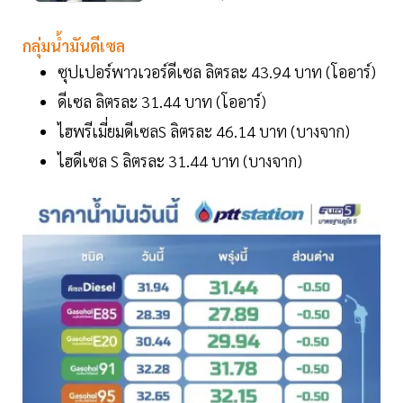
กลุ่มน้ำมันดีเซล
ซุปเปอร์พาวเวอร์ดีเซล ลิตรละ 43.94 บาท (โออาร์)
ดีเซล ลิตรละ 31.44 บาท (โออาร์)
ไฮพรีเมี่ยมดีเซลS ลิตรละ 46.14 บาท (บางจาก)
ไฮดีเซล S ลิตรละ 31.44 บาท (บางจาก)