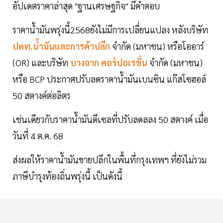
อัปเดตราคาล่าสุด "ฐานเศรษฐกิจ" มีคำตอบ
ราคาน้ำมันพรุ่งนี้2568ยังไม่มีการเปลี่ยนแปลง หลังบริษัท
ปตท.น้ำมันและการค้าปลีก
จำกัด (มหาชน) หรือโออาร์
(OR) และบริษัท
บางจาก คอร์ปอเรชั่น
จำกัด (มหาชน)
หรือ BCP ประกาศปรับลดราคาน้ำมันเบนซิน แก๊สโซฮอล์
50 สตางค์ต่อลิตร
เช่นเดียวกับราคาน้ำมันดีเซลที่ปรับลดลลง 50 สตางค์ เมื่อ
วันที่ 4 ต.ค. 68
ส่งผลให้ราคาน้ำมันขายปลีกในพื้นที่กรุงเทพฯ ที่ยังไม่รวม
ภาษีบำรุงท้องถิ่นพรุ่งนี้ เป็นดังนี้