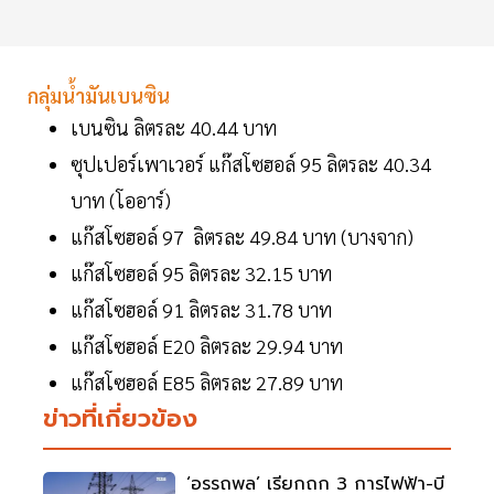
กลุ่มน้ำมันเบนซิน
เบนซิน ลิตรละ 40.44 บาท
ซุปเปอร์เพาเวอร์ แก๊สโซฮอล์ 95 ลิตรละ 40.34
บาท (โออาร์)
แก๊สโซฮอล์ 97 ลิตรละ 49.84 บาท (บางจาก)
แก๊สโซฮอล์ 95 ลิตรละ 32.15 บาท
แก๊สโซฮอล์ 91 ลิตรละ 31.78 บาท
แก๊สโซฮอล์ E20 ลิตรละ 29.94 บาท
แก๊สโซฮอล์ E85 ลิตรละ 27.89 บาท
ข่าวที่เกี่ยวข้อง
‘อรรถพล’ เรียกถก 3 การไฟฟ้า-บี