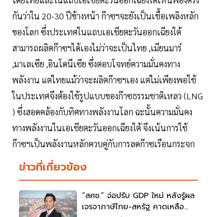
กันว่าใน 20-30 ปีข้างหน้า ก๊าซฯจะยังเป็นเชื้อเพลิงหลัก
ของโลก ซึ่งประเทศในแถบเอเชียตะวันออกเฉียงใต้
สามารถผลิตก๊าซฯได้เองไม่ว่าจะเป็นไทย ,เมียนมาร์
,มาเลเซีย ,อินโดนีเซีย ซึ่งตอบโจทย์ความมั่นคงทาง
พลังงาน แต่ไทยแม้ว่าจะผลิตก๊าซฯเอง แต่ไม่เพียงพอใช้
ในประเทศจึงต้องใช้รูปแบบของก๊าซธรรมชาติเหลว (LNG
) ซึ่งสอดคล้องกับทิศทางพลังงานโลก ฉะนั้นความมั่นคง
ทางพลังงานในเอเชียตะวันออกเฉียงใต้ จึงเน้นการใช้
ก๊าซฯเป็นพลังงานหลักควบคู่กับการลดก๊าซเรือนกระจก
ข่าวที่เกี่ยวข้อง
“สศช.” จ่อปรับ GDP ใหม่ หลังรู้ผล
เจรจาภาษีไทย-สหรัฐ คาดเหลือ