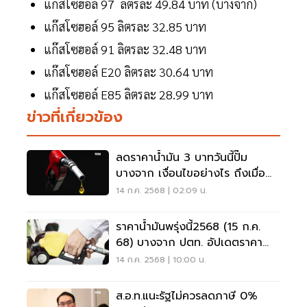
แก๊สโซฮอล์ 97 ลิตรละ 49.84 บาท (บางจาก)
แก๊สโซฮอล์ 95 ลิตรละ 32.85 บาท
แก๊สโซฮอล์ 91 ลิตรละ 32.48 บาท
แก๊สโซฮอล์ E20 ลิตรละ 30.64 บาท
แก๊สโซฮอล์ E85 ลิตรละ 28.99 บาท
ข่าวที่เกี่ยวข้อง
ลดราคาน้ำมัน 3 บาทวันนี้ปั๊ม
บางจาก เงื่อนไขอย่างไร ถึงเมื่อ
ไหร่
14 ก.ค. 2568 | 02:09 น.
ราคาน้ำมันพรุ่งนี้2568 (15 ก.ค.
68) บางจาก ปตท. อัปเดตราคา
ล่าสุด
14 ก.ค. 2568 | 10:00 น.
ส.อ.ท.แนะรัฐไม่ควรลดภาษี 0%