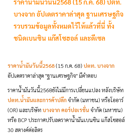
ราคาน้ำมันวันนี้2568 (15 ก.ค. 68) ปตท.
บางจาก อัปเดตราคาล่าสุด ฐานเศรษฐกิจ
รวบรวมข้อมูลทั้งหมดไว้ให้แล้วที่นี่ ทั้ง
ชนิดเบนซิน แก๊สโซฮอล์ และดีเซล
ราคาน้ำมันวันนี้2568
(15 ก.ค. 68)
ปตท. บางจาก
อัปเดตราคาล่าสุด "ฐานเศรษฐกิจ" มีคำตอบ
ราคาน้ำมันวันนี้2568ยังไม่มีการเปลี่ยนแปลง หลังบริษัท
ปตท.น้ำมันและการค้าปลีก
จำกัด (มหาชน) หรือโออาร์
(OR) และบริษัท
บางจาก คอร์ปอเรชั่น
จำกัด (มหาชน)
หรือ BCP ประกาศปรับลดราคาน้ำมันเบนซิน แก๊สโซฮอล์
30 สตางค์ต่อลิตร