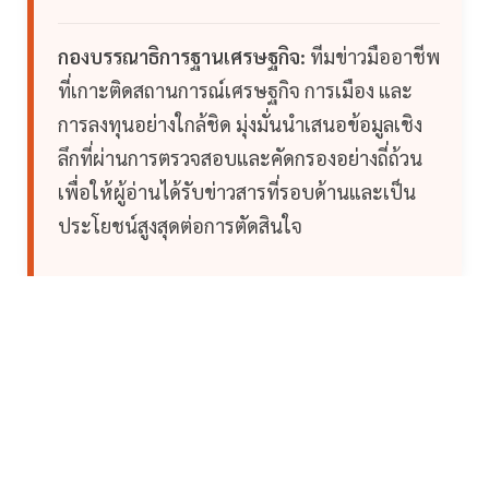
กองบรรณาธิการฐานเศรษฐกิจ:
ทีมข่าวมืออาชีพ
ที่เกาะติดสถานการณ์เศรษฐกิจ การเมือง และ
การลงทุนอย่างใกล้ชิด มุ่งมั่นนำเสนอข้อมูลเชิง
ลึกที่ผ่านการตรวจสอบและคัดกรองอย่างถี่ถ้วน
เพื่อให้ผู้อ่านได้รับข่าวสารที่รอบด้านและเป็น
ประโยชน์สูงสุดต่อการตัดสินใจ