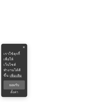
×
เราใช้คุกกี้
เพื่อให้
เว็บไซต์
ทำงานได้ดี
ขึ้น
เพิ่มเติม
ยอมรับ
ตั้งค่า