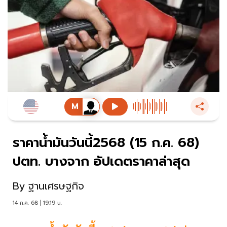
ราคาน้ำมันวันนี้2568 (15 ก.ค. 68)
ปตท. บางจาก อัปเดตราคาล่าสุด
By
ฐานเศรษฐกิจ
14 ก.ค. 68 | 19:19 น.