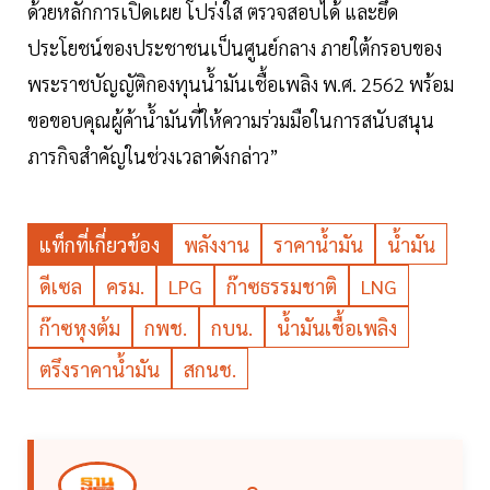
ด้วยหลักการเปิดเผย โปร่งใส ตรวจสอบได้ และยึด
ประโยชน์ของประชาชนเป็นศูนย์กลาง ภายใต้กรอบของ
พระราชบัญญัติกองทุนน้ำมันเชื้อเพลิง พ.ศ. 2562 พร้อม
ขอขอบคุณผู้ค้าน้ำมันที่ให้ความร่วมมือในการสนับสนุน
ภารกิจสำคัญในช่วงเวลาดังกล่าว”
แท็กที่เกี่ยวข้อง
พลังงาน
ราคาน้ำมัน
น้ำมัน
ดีเซล
ครม.
LPG
ก๊าซธรรมชาติ
LNG
ก๊าซหุงต้ม
กพช.
กบน.
น้ำมันเชื้อเพลิง
ตรึงราคาน้ำมัน
สกนช.