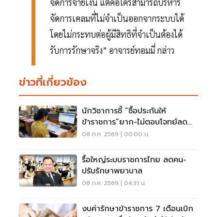
จัดการจ่ายเงิน แต่คือใครสามารถบริหาร
จัดการเคลมที่ไม่จำเป็นออกจากระบบได้
โดยไม่กระทบต่อผู้มีสิทธิที่จำเป็นต้องได้
รับการรักษาจริง” อาจารย์ทอมมี่ กล่าว
ข่าวที่เกี่ยวข้อง
นักวิชาการชี้ “ซื้อประกันให้
ข้าราชการ”ยาก-ไม่ตอบโจทย์ลด
การใช้งบฯรัฐ
08 ก.ค. 2569 | 00:00 น.
รื้อใหญ่ระบบราชการไทย ลดคน-
ปรับรักษาพยาบาล
08 ก.ค. 2569 | 04:31 น.
งบค่ารักษาข้าราชการ 7 เดือนเบิก