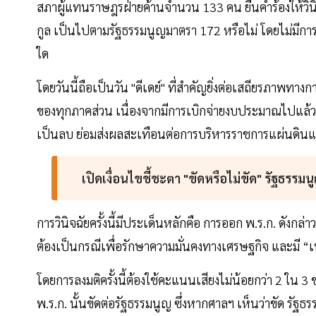
สภาผู้แทนราษฎรฝ่ายค้านจำนวน 133 คน ยื่นคำร้องให้วินิ
กูล เป็นไปตามรัฐธรรมนูญมาตรา 172 หรือไม่ โดยไม่มีก
ใด
โดยวันนี้ถือเป็นวัน "ดีเดย์" ที่สำคัญยิ่งต่อเสถียรภาพ
ของทุกภาคส่วน เนื่องจากมีการเบิกจ่ายงบประมาณไปแล้ว
เป็นลบ ย่อมส่งผลสะเทือนต่อการบริหารราชการแผ่นดิน
เปิดเงื่อนไขชี้ชะตา "ขัดหรือไม่ขัด" รัฐธรรมน
การวินิจฉัยครั้งนี้มีประเด็นหลักคือ การออก พ.ร.ก. ดังกล
ต้องเป็นกรณีเพื่อรักษาความมั่นคงทางเศรษฐกิจ และมี “เหต
โดยการลงมติครั้งนี้ต้องใช้คะแนนเสียงไม่น้อยกว่า 2 ใน 3 ของ
พ.ร.ก. นั้นขัดต่อรัฐธรรมนูญ ซึ่งหากศาลฯ เห็นว่าขัด รัฐธร