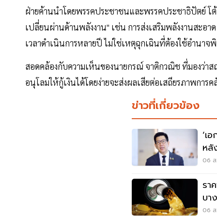
ฝ่ายค้านนำโดยพรรคประชาชนและพรรคประชาธิปัตย์ โต้แย้
เปลี่ยนผ่านด้านพลังงาน" เช่น การส่งเสริมพลังงานสะอา
เวลาดำเนินการหลายปี ไม่ใช่เหตุฉุกเฉินที่ต้องใช้อำนาจ
สอดคล้องกับความเห็นของนายกรณ์ จาติกวณิช ที่มองว่าสถา
อนุโลมให้กู้เงินได้โดยง่ายจะส่งผลเสียต่อเสถียรภาพการ
ข่าวที่เกี่ยวข้อง
‘เอก
หลั
ธอส
06 ส.
ราค
บาง
06 ส.