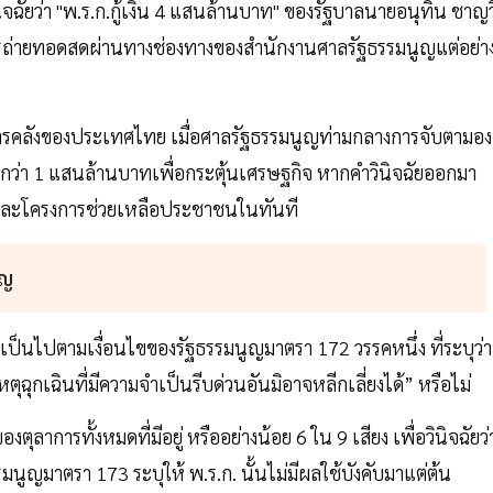
จฉัยว่า "พ.ร.ก.กู้เงิน 4 แสนล้านบาท" ของรัฐบาลนายอนุทิน ชาญว
ารถ่ายทอดสดผ่านทางช่องทางของสำนักงานศาลรัฐธรรมนูญแต่อย่า
ทางการคลังของประเทศไทย เมื่อศาลรัฐธรรมนูญท่ามกลางการจับตามอง
กว่า 1 แสนล้านบาทเพื่อกระตุ้นเศรษฐกิจ หากคำวินิจฉัยออกมา
และโครงการช่วยเหลือประชาชนในทันที
ูญ
่าวเป็นไปตามเงื่อนไขของรัฐธรรมนูญมาตรา 172 วรรคหนึ่ง ที่ระบุว่า
ุฉุกเฉินที่มีความจำเป็นรีบด่วนอันมิอาจหลีกเลี่ยงได้” หรือไม่
ตุลาการทั้งหมดที่มีอยู่ หรืออย่างน้อย 6 ใน 9 เสียง เพื่อวินิจฉัยว่
รมนูญมาตรา 173 ระบุให้ พ.ร.ก. นั้นไม่มีผลใช้บังคับมาแต่ต้น