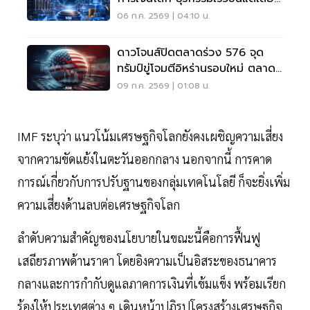
สูงกว่าเดิม
06 ก.ค. 2569 | 04:10 น.
ดาวโจนส์ปิดตลาดร่วง 576 จุด
ทรัมป์ขู่โจมตีอิหร่านรอบใหม่ ตลาด
ผวาสงคราม
09 ก.ค. 2569 | 01:08 น.
IMF ระบุว่า แนวโน้มเศรษฐกิจโลกยังคงเผชิญความเสี่ยง
จากความขัดแย้งในตะวันออกกลาง นอกจากนี้ การคาด
การณ์เกี่ยวกับการปรับฐานของกลุ่มเทคโนโลยี ก็จะยิ่งเพิ่ม
ความเสี่ยงด้านลบต่อเศรษฐกิจโลก
ลำดับความสำคัญของนโยบายในขณะนี้คือการฟื้นฟู
เสถียรภาพด้านราคา โดยอิงความเป็นอิสระของธนาคาร
กลางและการกำกับดูแลภาคการเงินที่เข้มแข็ง พร้อมเรียก
ร้องให้ประเทศต่าง ๆ เดินหน้าปฏิรูปโครงสร้างเศรษฐกิจ