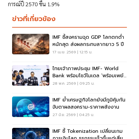
การณ์ปี 2570 ขึ้น 1.9%
ข่าวที่เกี่ยวข้อง
IMF ชี้สงครามฉุด GDP โลกตกต่ำ
หนักสุด ส่งผลกระทบลากยาว 5 ปี
17 เม.ย. 2569 | 12:15 น.
ไทยเจ้าภาพประชุม IMF- World
Bank พร้อมโชว์โมเดล ‘พร้อมเพย์’
สู่สายตาโลก
28 พ.ค. 2569 | 09:25 น.
IMF ย้ำเศรษฐกิจโลกยังมีภูมิคุ้มกัน
จับตาผลสงคราม-ราคาพลังงาน
27 มิ.ย. 2569 | 04:25 น.
IMF ชี้ Tokenization เปลี่ยนเกม
การเงินโลก ธุรกรรมเร็วขึ้นแต่เสี่ยง