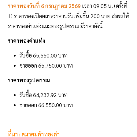
ราคาทองวันที่ 6 กรกฎาคม 2569
เวลา 09.05 น. (ครั้งที่
1) ราคาทองเปิดตลาดราคาปรับเพิ่มขึ้น 200 บาท ส่งผลให้
ราคาทองคำแท่งและทองรูปพรรณ มีราคาดังนี้
ราคาทองคำแท่ง
รับซื้อ 65,550.00 บาท
ขายออก 65,750.00 บาท
ราคาทองรูปพรรณ
รับซื้อ 64,232.92 บาท
ขายออก 66,550.00 บาท
ที่มา : สมาคมค้าทองคำ