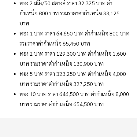
ทอง 2 สลึง/50 สตางค์ ราคา 32,325 บาท ค่า
กำเหน็จ 800 บาท รวมราคาค่ากำเหน็จ 33,125
บาท
ทอง 1 บาท ราคา 64,650 บาท ค่ากำเหน็จ 800 บาท
รวมราคาค่ากำเหน็จ 65,450 บาท
ทอง 2 บาท ราคา 129,300 บาท ค่ากำเหน็จ 1,600
บาท รวมราคาค่ากำเหน็จ 130,900 บาท
ทอง 5 บาท ราคา 323,250 บาท ค่ากำเหน็จ 4,000
บาท รวมราคาค่ากำเหน็จ 327,250 บาท
ทอง 10 บาท ราคา 646,500 บาท ค่ากำเหน็จ 8,000
บาท รวมราคาค่ากำเหน็จ 654,500 บาท