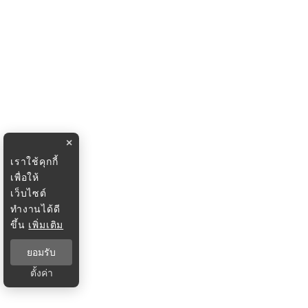
×
เราใช้คุกกี้
เพื่อให้
เว็บไซต์
ทำงานได้ดี
ขึ้น
เพิ่มเติม
ยอมรับ
ตั้งค่า