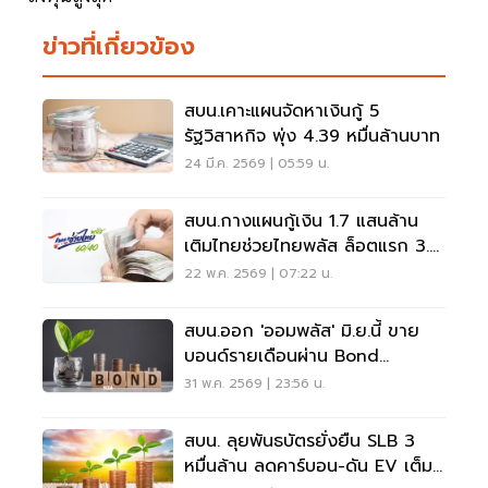
ข่าวที่เกี่ยวข้อง
สบน.เคาะแผนจัดหาเงินกู้ 5
รัฐวิสาหกิจ พุ่ง 4.39 หมื่นล้านบาท
24 มี.ค. 2569 | 05:59 น.
สบน.กางแผนกู้เงิน 1.7 แสนล้าน
เติมไทยช่วยไทยพลัส ล็อตแรก 3.5
หมื่นล้าน
22 พ.ค. 2569 | 07:22 น.
สบน.ออก 'ออมพลัส' มิ.ย.นี้ ขาย
บอนด์รายเดือนผ่าน Bond
Connect
31 พ.ค. 2569 | 23:56 น.
สบน. ลุยพันธบัตรยั่งยืน SLB 3
หมื่นล้าน ลดคาร์บอน-ดัน EV เต็ม