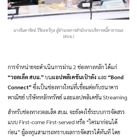
นางจินดารัตน์ วิริยะทวีกุล ผู้อำนวยการสำนักงานบริหารหนี้สาธารณะ
(สบน.)
การจำหน่ายจะดำเนินการผ่าน 2 ช่องทางหลัก ได้แก่
“วอลเล็ต สบม.”
บน
แอปพลิเคชันเป๋าตัง
และ
“Bond
Connect”
ซึ่งเป็นช่องทางใหม่ที่เชื่อมต่อกับธนาคาร
พาณิชย์ บริษัทหลักทรัพย์ และแอปพลิเคชัน Streaming
สำหรับช่องทางวอลเล็ต สบม. จะยังคงใช้ระบบการจัดสรร
แบบ First-come First-served หรือ “ใครมาก่อนได้
ก่อน” ผู้ลงทุนสามารถทราบผลการจัดสรรได้ทันที โดย