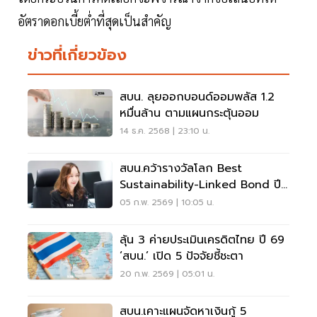
อัตราดอกเบี้ยต่ำที่สุดเป็นสำคัญ
ข่าวที่เกี่ยวข้อง
สบน. ลุยออกบอนด์ออมพลัส 1.2
หมื่นล้าน ตามแผนกระตุ้นออม
14 ธ.ค. 2568 | 23:10 น.
สบน.คว้ารางวัลโลก Best
Sustainability-Linked Bond ปี
2569
05 ก.พ. 2569 | 10:05 น.
ลุ้น 3 ค่ายประเมินเครดิตไทย ปี 69
‘สบน.’ เปิด 5 ปัจจัยชี้ชะตา
20 ก.พ. 2569 | 05:01 น.
สบน.เคาะแผนจัดหาเงินกู้ 5